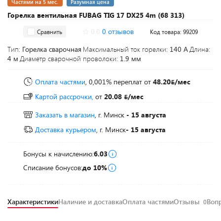
Частями на 5 мес.
Разумная цена
Горелка вентильная FUBAG TIG 17 DX25 4m (68 313)
0.0
0 отзывов
Сравнить
Код товара: 99209
Тип:
Горелка сварочная
Максимальный ток горелки:
140 А
Длина:
4 м
Диаметр сварочной проволоки:
1.9 мм
Оплата частями
, 0,001% переплат
от
48.20
/мес
Картой рассрочки,
от
20.08
/мес
Заказать в магазин
, г. Минск
- 15 августа
Доставка курьером
, г. Минск
- 15 августа
Бонусы к начислению:
6.03
Списание бонусов:
до 10%
Характеристики
Наличие и доставка
Оплата частями
Отзывы
Воп
0