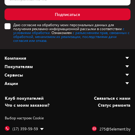
Подписаться
Даю согласие на обработку моих персональных данных для
получения рекламно-информационной рассылки в соответствии
с
условиями обработки.
Ознакомлен
с разъяснением прав, связанных с
обработкой, механизмом их реализации, последствиями дачи
согласия или отказа.
Компания
Покупателям
О нас
Сервисы
Адреса магазинов
Как сделать заказ
Акции
Новости
Оплата и доставка
Программа «Защита+»
Статьи и обзоры
Безналичный расчёт
Установка техники
Скидки и промокоды
Клуб покупателей
Cвязаться с нами
Вакансии
Обмен и возврат товара
Для игровых консолей
Белорусские товары
Что с моим заказом?
Статус ремонта
Контакты
Юридическая информация
Подписки на видеосервисы
Подарки
Выбор настроек Cookie
Дай пять добру!
Обработка персональных данных
Для мобильных устройств
Бонусы
Подарочные карты
Для компьютеров
Оплата частями
(17) 359-59-59
275@5element.by