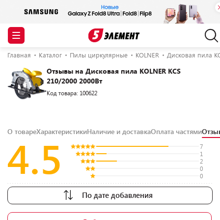
Главная
Каталог
Пилы циркулярные
KOLNER
Дисковая пила K
Отзывы на Дисковая пила KOLNER KCS
210/2000 2000Вт
Код товара: 100622
О товаре
Характеристики
Наличие и доставка
Оплата частями
Отз
4.5
7
1
2
0
0
По дате добавления