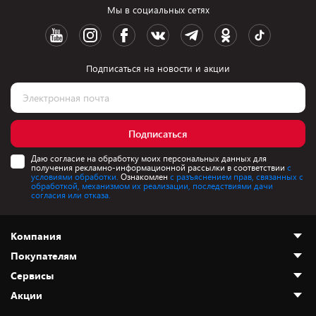
Мы в социальных сетях
Подписаться на новости и акции
Подписаться
Даю согласие на обработку моих персональных данных для
получения рекламно-информационной рассылки в соответствии
с
условиями обработки.
Ознакомлен
с разъяснением прав, связанных с
обработкой, механизмом их реализации, последствиями дачи
согласия или отказа.
Компания
Покупателям
О нас
Сервисы
Адреса магазинов
Как сделать заказ
Акции
Новости
Оплата и доставка
Программа «Защита+»