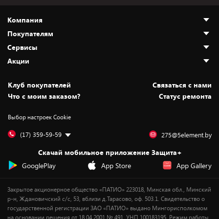
Компания
Покупателям
О нас
Сервисы
Адреса магазинов
Как сделать заказ
Акции
Новости
Оплата и доставка
Программа «Защита+»
Статьи и обзоры
Безналичный расчёт
Установка техники
Скидки и промокоды
Клуб покупателей
Cвязаться с нами
Вакансии
Обмен и возврат товара
Для игровых консолей
Белорусские товары
Что с моим заказом?
Статус ремонта
Контакты
Юридическая информация
Подписки на видеосервисы
Подарки
Выбор настроек Cookie
Дай пять добру!
Обработка персональных данных
Для мобильных устройств
Бонусы
Подарочные карты
Для компьютеров
Оплата частями
(17) 359-59-59
275@5element.by
Утилизация старой техники
Предзаказы
Скачай мобильное приложение Защита+
Сервисные центры
Новинки
GooglePlay
App Store
App Gallery
Уценка
Закрытое акционерное общество «ПАТИО» 223018, Минская обл., Минский
р-н, Ждановичский с/с, 53, вблизи д.Тарасово, оф. 503.1. Свидетельство о
государственной регистрации ЗАО «ПАТИО» выдано Мингорисполкомом
на основании решения от 18.04.2001 № 491. УНП 100183195. Режим работы