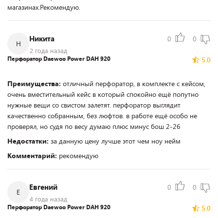
магазинах.Рекомендую.
Никита
0
0
Н
2 года назад
Перфоратор Daewoo Power DAH 920
5.0
Преимущества:
отличный перфоратор, в комплекте с кейсом,
очень вместительный кейс в который спокойно ещё попутно
нужные вещи со свистом залетят. перфоратор выглядит
качественно собранным, без люфтов. в работе ещё особо не
проверял, но судя по весу думаю плюс минус бош 2-26
Недостатки:
за данную цену лучше этот чем ноу нейм
Комментарий:
рекомендую
Евгений
0
0
Е
4 года назад
Перфоратор Daewoo Power DAH 920
5.0