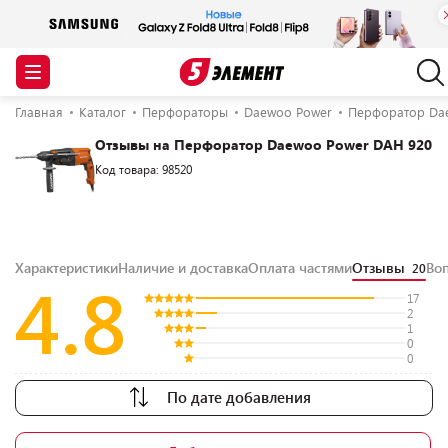
Главная
Каталог
Перфораторы
Daewoo Power
Перфоратор Da
Отзывы на Перфоратор Daewoo Power DAH 920
Код товара: 98520
Характеристики
Наличие и доставка
Оплата частями
Отзывы
Во
20
4.8
17
2
1
0
0
По дате добавления