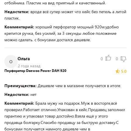
отбойника. Пластик на вид приятный и качественный.
Недостатки:
вроде всё супер может что кейс без петель а литой
пластик.
Комментарий:
хороший перфоратор мощный 920w.удобно
крепится ручка, без усилий, за 3 секунды любое положение
можно сделать. с бонусами достался дешевле.
Ольга
0
0
О
2 года назад
Перфоратор Daewoo Power DAH 920
5.0
Преимущества:
Дешевле чем в магазине получается в итоге.
Недостатки:
нет
Комментарий:
Брала мужу на подарок.Муж в восторге,всё
проверил.Работает отлично.Упакован в кейс.Продавец заполнил
гарантию и упаковал товар достойно.Взяла ещё у этого
продавца болгарку.Спасибо продавцу за быструю доставку.С
бонусами получается намного дешевле чем в