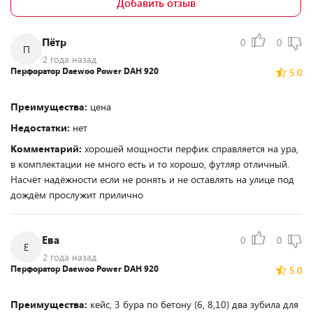
Добавить отзыв
Пётр
0
0
П
2 года назад
Перфоратор Daewoo Power DAH 920
5.0
Преимущества:
цена
Недостатки:
нет
Комментарий:
хорошей мощности перфик справляется на ура,
в комплектации не много есть и то хорошо, футляр отличный.
Насчёт надёжности если не ронять и не оставлять на улице под
дождём прослужит прилично
Ева
0
0
Е
2 года назад
Перфоратор Daewoo Power DAH 920
5.0
Преимущества:
кейс, 3 бура по бетону (6, 8,10) два зубила для