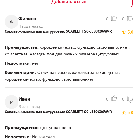
Добавить отзыв
Филипп
0
0
Ф
4 года назад
Соковыжималка для цитрусовых SCARLETT SC-JE50C06W/R
5.0
Преимущества:
хорошее качество, функцию свою выполняет,
компактная, насадки под два разных размера цитрусовых
Недостатки:
нет
Комментарий:
Отличная соковыжималка за такие деньги,
хорошее качество, функцию свою выполняет
Иван
0
0
И
6 лет назад
Соковыжималка для цитрусовых SCARLETT SC-JE50C06W/R
5.0
Преимущества:
Доступная цена
Недостатки:
Не замечал