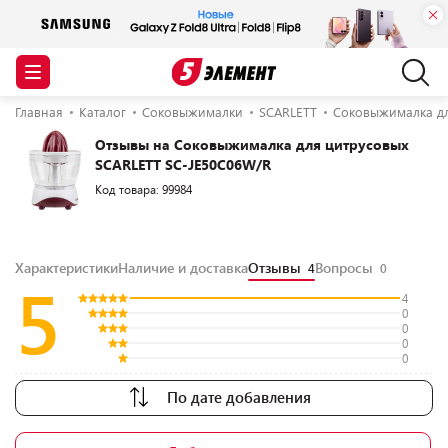
Главная
Каталог
Соковыжималки
SCARLETT
Соковыжималка дл
Отзывы на Соковыжималка для цитрусовых
SCARLETT SC-JE50C06W/R
Код товара: 99984
Характеристики
Наличие и доставка
Отзывы
Вопросы
4
0
5
4
0
0
0
0
По дате добавления