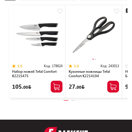
3+2
Код:
178624
Код:
243013
5.0
5.0
Набор ножей Tefal Сomfort
Кухонные ножницы Tefal
Наб
K221S475
Comfort K2214104
Бер
105.
27.
94
00
00