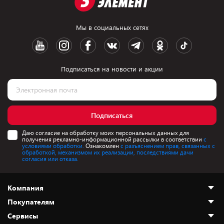
Мы в социальных сетях
Подписаться на новости и акции
Подписаться
Даю согласие на обработку моих персональных данных для
получения рекламно-информационной рассылки в соответствии
с
условиями обработки.
Ознакомлен
с разъяснением прав, связанных с
обработкой, механизмом их реализации, последствиями дачи
согласия или отказа.
Компания
Покупателям
О нас
Сервисы
Адреса магазинов
Как сделать заказ