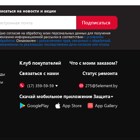
исаться на новости и акции
Подписаться
Даю согласие на обработку моих персональных данных для получения
рекламно-информационной рассылки в соответствии
с условиями
обработки.
Ознакомлен
с разъяснением прав, связанных с обработкой,
механизмом их реализации, последствиями дачи согласия или отказа.
Клуб покупателей
Что с моим заказом?
Cвязаться с нами
Статус ремонта
оды
ры
(17) 359-59-59
275@5element.by
Скачай мобильное приложение Защита+
GooglePlay
App Store
App Gallery