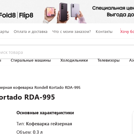
карты
Оплата и доставка
Что с моим заказом?
Контакты
Хочу б
ы
Стиральные машины
Холодильники
Телевизоры
Аэ
зерная кофеварка Rondell Kortado RDA-995
Kortado RDA-995
Основные характеристики
Тип:
Кофеварка гейзерная
Объем:
0.3 л