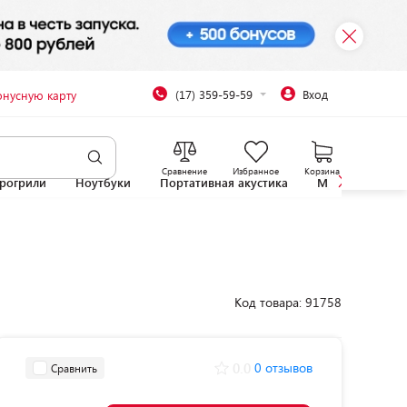
(17) 359-59-59
Вход
онусную карту
Сравнение
Избранное
Корзина
рогрили
Ноутбуки
Портативная акустика
Микроволновы
Код товара: 91758
0.0
0 отзывов
Сравнить