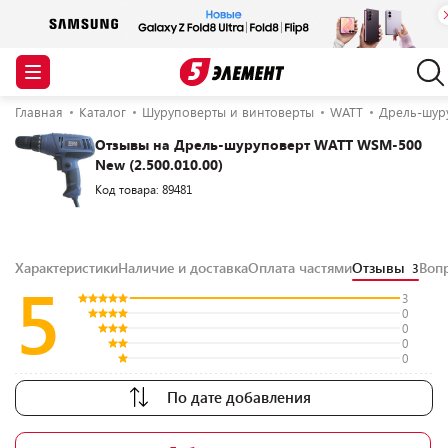
Главная
Каталог
Шуруповерты и винтоверты
WATT
Дрель-шуру
Отзывы на Дрель-шуруповерт WATT WSM-500
New (2.500.010.00)
Код товара: 89481
Характеристики
Наличие и доставка
Оплата частями
Отзывы
Воп
3
5
3
0
0
0
0
По дате добавления