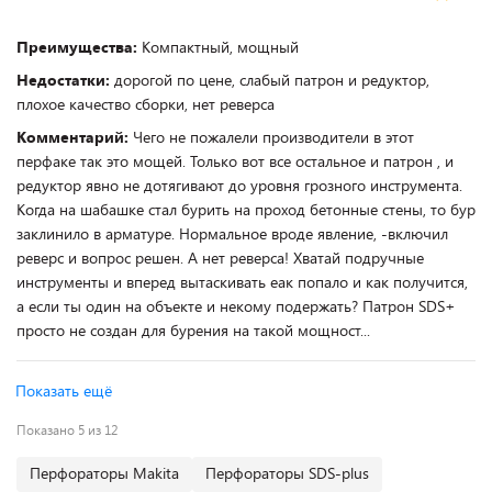
Преимущества:
Компактный, мощный
Недостатки:
дорогой по цене, слабый патрон и редуктор,
плохое качество сборки, нет реверса
Комментарий:
Чего не пожалели производители в этот
перфаке так это мощей. Только вот все остальное и патрон , и
редуктор явно не дотягивают до уровня грозного инструмента.
Когда на шабашке стал бурить на проход бетонные стены, то бур
заклинило в арматуре. Нормальное вроде явление, -включил
реверс и вопрос решен. А нет реверса! Хватай подручные
инструменты и вперед вытаскивать еак попало и как получится,
а если ты один на объекте и некому подержать? Патрон SDS+
просто не создан для бурения на такой мощност...
Показать ещё
Показано 5 из 12
Перфораторы Makita
Перфораторы SDS-plus