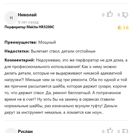
Николай
0
0
Н
9 лет назад
Перфоратор Makita HR3200C
3.0
Преимущества:
Мощный
Недостатки:
Вылетает ствол, детали отстойные
Комментарий:
Недоумеваю, это же перфоратор не для дома, а
для профессионального использования! Как к нему можно
делать детали, которые не выдерживают никакой адекватной
нагрузки?! Меньше чем за год три ремонта. Оба по одной и той
же причине рассыпается шайба, которая держит сухари, короче
то, что держит ствол. Да, ремонт бесплатный. А потраченное
время не в счет? Ну хоть бы на замену в сервисах ставили
нормальные шайбы, раз изначально всунули туфту! Деньги
дерут за инструмент немалые, а ломается как ноун...
Руслан
0
0