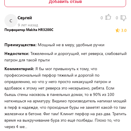
Добавить отзыв
Сергей
0
0
С
9 лет назад
Перфоратор Makita HR3200C
3.0
Преимущества:
Мощный не в меру, удобные ручки
Недостатки:
Тяжеленный и дорогущий, нет реверса, слабоватый
патрон для такой прыти
Комментарий:
Я бы мог привыкнуть к тому, что
профессиональный перфор тяжелый и дорогой по
определению, но что у него просто никакущий патрон и
вдобавок к этому нет реверса это несерьезно, ребята. Если
бьешь стены насквозь в панельных домах, то в 90% из 100
наткнешься на арматуру. Видимо производитель напихал мощей
в перф в надежде, что проходные буры не заметят какой-то там
железячки в бетоне. Фиг там! Клинит перфор на раз-два. Тратить
время на выкручивание бура это ещё полбеды. Плохо то, что
через 4 ме...