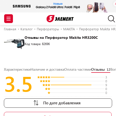
Главная
Каталог
Перфораторы
MAKITA
Перфоратор Makita HR
Отзывы на Перфоратор Makita HR3200C
Код товара: 82696
Характеристики
Наличие и доставка
Оплата частями
Отзывы
Во
12
3.5
3
0
9
0
0
По дате добавления