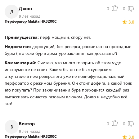
Джон
0
0
Д
9 лет назад
Перфоратор Makita HR3200C
3.0
Преимущества:
перф мощный, спору нет.
Недостатки:
дорогущий, без реверса, рассчитан на проходные
буры (что если бур в арматуре заклинит, как доставать?)
Комментарий:
Считаю, что много говорить об этом чудо
инструменте не стоит. Каким бы он не был суперским,
отсутствие в нем реверса это уже не полнофункциональный
перфоратор с режимом бурения. Он стоит дофига, а какой толк
его покупать? При заклинивании бура приходится каждый раз
вытаскивать оснастку газовым ключом. Долго и неудобно всё
это!
Виктор
0
0
В
9 лет назад
Перфоратор Makita HR3200C
3.0