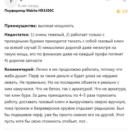
Р
9 лет назад
Перфоратор Makita HR3200C
3.0
Преимущества:
высокая мощность
Недостатки:
1) очень тяжелый, 2) работает только с
проходными бурами приходится таскать с собой газовый ключ
на всякий случай 3) немыслимо дорогой даже несмотря на
такую мощь, его по финансам даже не каждый профи потянет
4) дорогие запчасти
Комментарий:
Лично я им продолжаю работать, потому что
жаба душит. Перф за такие деньги и будет дома на чердаке
лежать. Не правильно. Но на последнем объекте я реально с
ним намучился. Что не бетон, так с арматурой. Что не арматура,
так клин бура. За день приходилось по 4-5 раза тормозить
работу, доставать газовый ключ и выкручивать сверло вручную,
пока грозное и безреверсное оружие отдыхает рядышком. Был
бы подешевле перф, уже бы просто сменил его на другой. Этот
пусть хотя бы свою стоимость отобьет, пот...