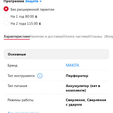
Программа
Защита +
Без расширенной гарантии
На 1 год 80.00
На 2 года 115.00
Характеристики
Наличие и доставка
Оплата частями
Отзывы
Воп
2
Основные
MAKITA
Бренд
Тип инструмента
Перфоратор
Тип питания
Аккумулятор (нет в
комплекте)
Режимы работы
Сверление, Сверление
с ударом