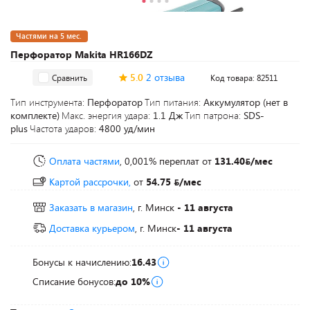
Частями на 5 мес.
Перфоратор Makita HR166DZ
5.0
2 отзыва
Сравнить
Код товара: 82511
Тип инструмента:
Перфоратор
Тип питания:
Аккумулятор (нет в
комплекте)
Макс. энергия удара:
1.1 Дж
Тип патрона:
SDS-
plus
Частота ударов:
4800 уд/мин
Оплата частями
, 0,001% переплат
от
131.40
/мес
Картой рассрочки,
от
54.75
/мес
Заказать в магазин
, г. Минск
- 11 августа
Доставка курьером
, г. Минск
- 11 августа
Бонусы к начислению:
16.43
Списание бонусов:
до 10%