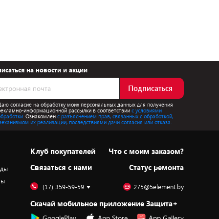
исаться на новости и акции
Подписаться
Даю согласие на обработку моих персональных данных для получения
рекламно-информационной рассылки в соответствии
с условиями
обработки.
Ознакомлен
с разъяснением прав, связанных с обработкой,
механизмом их реализации, последствиями дачи согласия или отказа.
Клуб покупателей
Что с моим заказом?
Cвязаться с нами
Статус ремонта
оды
ры
(17) 359-59-59
275@5element.by
Скачай мобильное приложение Защита+
GooglePlay
App Store
App Gallery