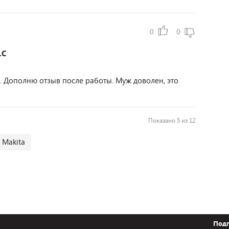
0
0
1C
е. Дополню отзыв после работы. Муж доволен, это
Показано 5 из 12
Makita
Подп