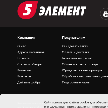
Компания
Покупателям
О нас
Как сделать заказ
Адреса магазинов
Оплата и доставка
Новости
Безналичный расчёт
Статьи и обзоры
Обмен и возврат товара
Вакансии
Юридическая информация
Контакты
Обработка персональных дан
Дай пять добру!
Подарочные карты
Cайт использует файлы cookie для обеспеч
Закрытое акционерное общество «ПАТИО» 223018, Минская обл., Минский
Н
его улучшения, предоставления персона
р-н, Ждановичский с/с, 53, вблизи д.Тарасово, оф. 503.1. Свидетельство о
п