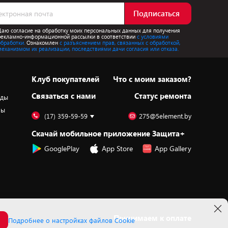
Подписаться
Даю согласие на обработку моих персональных данных для получения
рекламно-информационной рассылки в соответствии
с условиями
обработки.
Ознакомлен
с разъяснением прав, связанных с обработкой,
механизмом их реализации, последствиями дачи согласия или отказа.
Клуб покупателей
Что с моим заказом?
Cвязаться с нами
Статус ремонта
оды
ры
(17) 359-59-59
275@5element.by
Скачай мобильное приложение Защита+
GooglePlay
App Store
App Gallery
Принимаем к оплате
Подробнее о настройках файлов Cookie