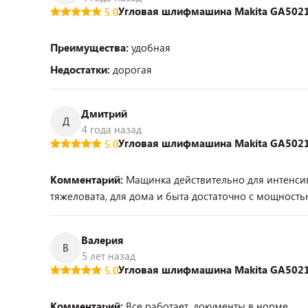
Угловая шлифмашина Makita GA502
5.0
Преимущества:
удобная
Недостатки:
дорогая
Дмитрий
Д
4 года назад
Угловая шлифмашина Makita GA502
5.0
Комментарий:
Мащинка действительно для интенсив
тяжеловата, для дома и быта достаточно с мощностью
Валерия
В
5 лет назад
Угловая шлифмашина Makita GA502
5.0
Комментарий:
Все работает, документы в норме