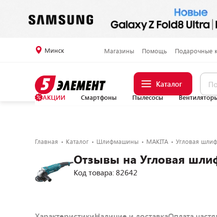
Минск
Магазины
Помощь
Подарочные 
Каталог
АКЦИИ
Смартфоны
Пылесосы
Вентилятор
Главная
Каталог
Шлифмашины
MAKITA
Угловая шли
Отзывы на Угловая шли
Код товара: 82642
Характеристики
Наличие и доставка
Оплата част