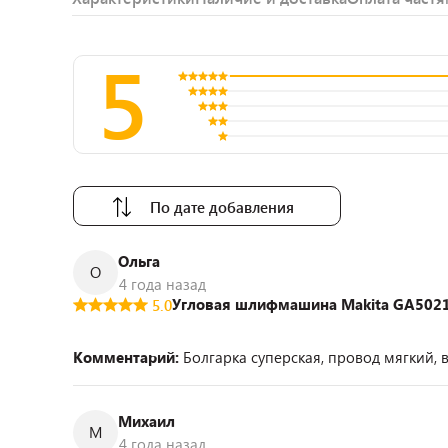
5
По дате добавления
Ольга
О
4 года назад
Угловая шлифмашина Makita GA502
5.0
Комментарий:
Болгарка суперская, провод мягкий, 
Михаил
М
4 года назад