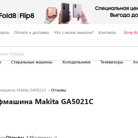
карты
Оплата и доставка
Что с моим заказом?
Контакты
Хочу б
ы
Стиральные машины
Холодильники
Телевизоры
Аэ
фмашина Makita GA5021C
Отзывы
фмашина Makita GA5021C
ями
Отзывы
Вопросы
12
0