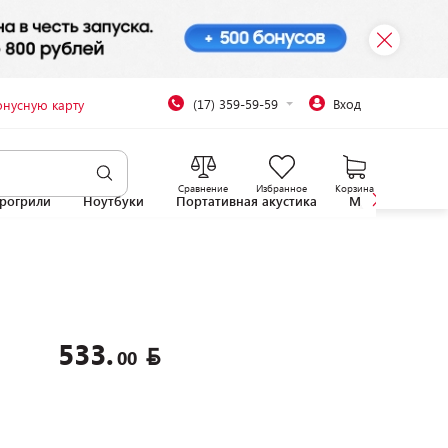
(17) 359-59-59
Вход
онусную карту
Сравнение
Избранное
Корзина
рогрили
Ноутбуки
Портативная акустика
Микроволновы
533.
00