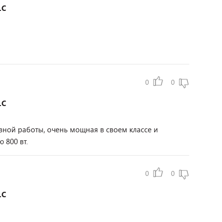
1C
0
0
1C
ной работы, очень мощная в своем классе и
 800 вт.
0
0
1C