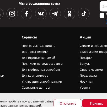
Мы в социальных сетях
Сервисы
Акции
Программа «Защита+»
Скидки и промок
Установка техники
Белорусские това
Для игровых консолей
Подарки
Подписки на видеосервисы
Бонусы
Для мобильных устройств
Оплата частями
ных
Для компьютеров
Предзаказы
Утилизация старой техники
Новинки
Сервисные центры
Уценка
ения удобства пользователей сайта,
омер телефона работников, уполномоченных рассматривать обращения
Отклонить
Принять
лизированных рекомендаций.
окупателей в соответствии с законодательством об обращениях граждан и