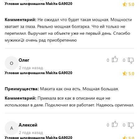
Угловая шлифмашина Makita GA9020
5.0
Комментарий:
Не ожидал что будет такая мощная. Мощности
хватает за глаза. Реально мощная болгарка. Что ей только не
перепилил. Выручает на объекте уже не первый день. Спасибо
мужики🤝 очень рад приобретению
Олег
0
0
О
2 года назад
Угловая шлифмашина Makita GA9020
5.0
Преимущества:
Макита как она есть. Мощная большая.
Комментарий:
Приехала все как в описании еще не
использовал в деле. Подключил все работает. Надеюсь оригинал.
Алексей
0
0
А
2 года назад
Угловая шлифмашина Makita GA9020
5.0