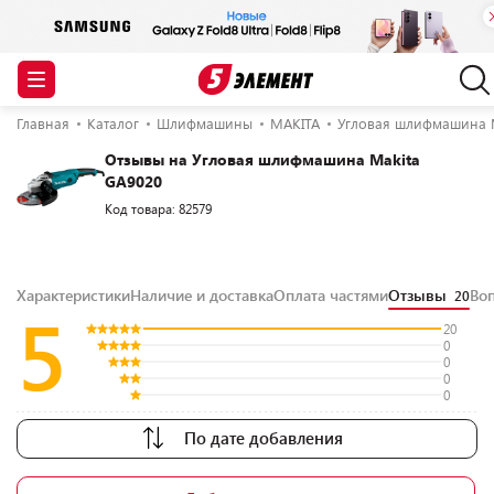
Главная
Каталог
Шлифмашины
MAKITA
Угловая шлифмашина M
Отзывы на Угловая шлифмашина Makita
GA9020
Код товара: 82579
Характеристики
Наличие и доставка
Оплата частями
Отзывы
Во
20
5
20
0
0
0
0
По дате добавления