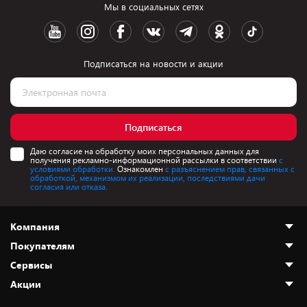
Мы в социальных сетях
Подписаться на новости и акции
Подписаться
Даю согласие на обработку моих персональных данных для
получения рекламно-информационной рассылки в соответствии
с
условиями обработки.
Ознакомлен
с разъяснением прав, связанных с
обработкой, механизмом их реализации, последствиями дачи
согласия или отказа.
Компания
Покупателям
О нас
Сервисы
Адреса магазинов
Как сделать заказ
Акции
Новости
Оплата и доставка
Программа «Защита+»