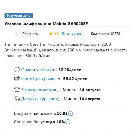
Разумная цена
Угловая шлифмашина Makita GA9020SF
5.0
20 отзывов
Сравнить
Код товара: 82578
Тип питания:
Сеть
Тип машины:
Угловая
Мощность:
2200
Вт
Максимальный диаметр диска:
230 мм
Максимальная скорость
вращения:
6600 об/мин
Оплата частями
от
32.28
/мес
Картой рассрочки,
от
56.42
/мес
Заказать в магазин
, г. Минск
- 14 августа
Доставка курьером
, г. Минск
- 14 августа
Бонусы к начислению:
16.93
Списание бонусов:
до 10%