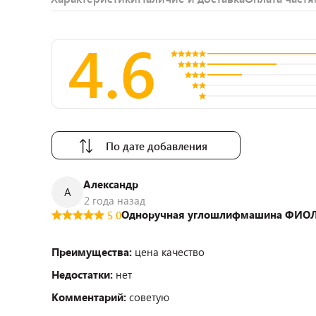
4.6
По дате добавления
Александр
А
2 года назад
Одноручная углошлифмашина ФИОЛ
5.0
Преимущества:
цена качество
Недостатки:
нет
Комментарий:
советую