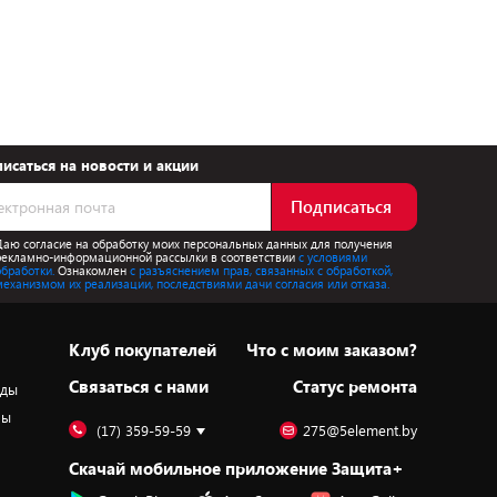
исаться на новости и акции
Подписаться
Даю согласие на обработку моих персональных данных для получения
рекламно-информационной рассылки в соответствии
с условиями
обработки.
Ознакомлен
с разъяснением прав, связанных с обработкой,
механизмом их реализации, последствиями дачи согласия или отказа.
Клуб покупателей
Что с моим заказом?
Cвязаться с нами
Статус ремонта
оды
ры
(17) 359-59-59
275@5element.by
Скачай мобильное приложение Защита+