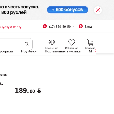
(17) 359-59-59
Вход
онусную карту
Сравнение
Избранное
Корзина
рогрили
Ноутбуки
Портативная акустика
Микроволновы
зывы
-
189.
00