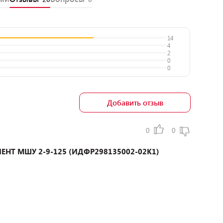
14
4
2
0
0
Добавить отзыв
0
0
ЕНТ МШУ 2-9-125 (ИДФР298135002-02К1)