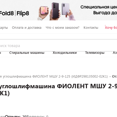
карты
Оплата и доставка
Что с моим заказом?
Контакты
Хочу б
ы
Стиральные машины
Холодильники
Телевизоры
Аэ
я углошлифмашина ФИОЛЕНТ МШУ 2-9-125 (ИДФР298135002-02К1)
От
 углошлифмашина ФИОЛЕНТ МШУ 2-9
К1)
ями
Отзывы
Вопросы
20
0