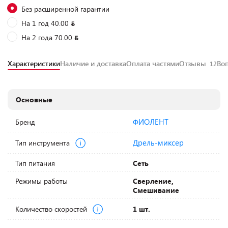
Без расширенной гарантии
На 1 год 40.00
На 2 года 70.00
Характеристики
Наличие и доставка
Оплата частями
Отзывы
Во
12
Основные
ФИОЛЕНТ
Бренд
Дрель-миксер
Тип инструмента
Тип питания
Сеть
Режимы работы
Сверление,
Смешивание
Количество скоростей
1 шт.