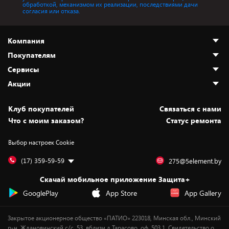
обработкой, механизмом их реализации, последствиями дачи
согласия или отказа.
Компания
Покупателям
О нас
Сервисы
Адреса магазинов
Как сделать заказ
Акции
Новости
Оплата и доставка
Программа «Защита+»
Статьи и обзоры
Безналичный расчёт
Установка техники
Скидки и промокоды
Клуб покупателей
Cвязаться с нами
Вакансии
Обмен и возврат товара
Для игровых консолей
Белорусские товары
Что с моим заказом?
Статус ремонта
Контакты
Юридическая информация
Подписки на видеосервисы
Подарки
Выбор настроек Cookie
Дай пять добру!
Обработка персональных данных
Для мобильных устройств
Бонусы
Подарочные карты
Для компьютеров
Оплата частями
(17) 359-59-59
275@5element.by
Утилизация старой техники
Предзаказы
Скачай мобильное приложение Защита+
Сервисные центры
Новинки
GooglePlay
App Store
App Gallery
Уценка
Закрытое акционерное общество «ПАТИО» 223018, Минская обл., Минский
р-н, Ждановичский с/с, 53, вблизи д.Тарасово, оф. 503.1. Свидетельство о