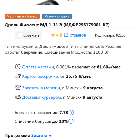
Частями на 5 мес.
Разумная цена
Дрель Фиолент МД 1-11 Э (ИДФР298179001-К7)
4.8
12 отзывов
Сравнить
Код товара: 82166
Тип инструмента:
Дрель-миксер
Тип питания:
Сеть
Режимы
работы:
Сверление, Смешивание
Мощность:
1100 Вт
Оплата частями
, 0,001% переплат
от
61.80
/мес
Картой рассрочки,
от
25.75
/мес
Заказать в магазин
, г. Минск
- 9 августа
Доставка курьером
, г. Минск
- 9 августа
Бонусы к начислению:
7.73
Списание бонусов:
до 10%
Программа
Защита +