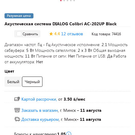
Разумная цена
Акустическая система DIALOG Colibri AC-202UP Black
4.4
12 отзывов
Сравнить
Код товара: 74416
Диапазон частот:
Гц - Гц
Акустическое исполнение:
2.1
Мощность
сабвуфера:
5 Вт
Мощность сателлитов:
2 х 3 Вт
Общая выходная
мощность:
11 Вт
Питание от сети:
Нет
Питание от USB:
Да
Работа
от аккумулятора:
Нет
Цвет
Белый
Черный
Картой рассрочки,
от
3.50
/мес
Заказать в магазин
, г. Минск
- 11 августа
Доставка курьером
, г. Минск
- 11 августа
Бонусы к начислению:
1.05