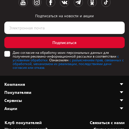
Подписаться на новости и акции
Подписаться
Даю согласие на обработку моих персональных данных для
получения рекламно-информационной рассылки в соответствии
с
условиями обработки.
Ознакомлен
с разъяснением прав, связанных с
обработкой, механизмом их реализации, последствиями дачи
согласия или отказа.
Компания
Покупателям
О нас
Сервисы
Адреса магазинов
Как сделать заказ
Акции
Новости
Оплата и доставка
Программа «Защита+»
Статьи и обзоры
Безналичный расчёт
Установка техники
Скидки и промокоды
Клуб покупателей
Cвязаться с нами
Вакансии
Обмен и возврат товара
Для игровых консолей
Белорусские товары