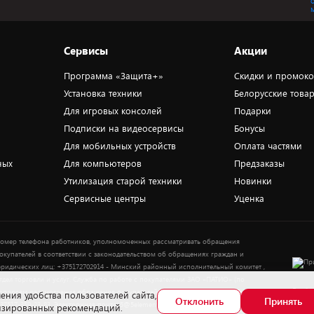
Сервисы
Акции
Программа «Защита+»
Скидки и промок
Установка техники
Белорусские това
Для игровых консолей
Подарки
Подписки на видеосервисы
Бонусы
Для мобильных устройств
Оплата частями
ных
Для компьютеров
Предзаказы
Утилизация старой техники
Новинки
Сервисные центры
Уценка
омер телефона работников, уполномоченных рассматривать обращения
окупателей в соответствии с законодательством об обращениях граждан и
ридических лиц: +375172702914 - Минский районный исполнительный комитет ,
тдел торговли и услуг. Служба по работе с покупателями ЗАО «ПАТИО» (по
Выбор
опросам рассмотрения обращения покупателей о нарушении их прав): Тел.:
ения удобства пользователей сайта,
Отклонить
Принять
37517-359-23-83. Электронная почта: 5@5element.by
лизированных рекомендаций.