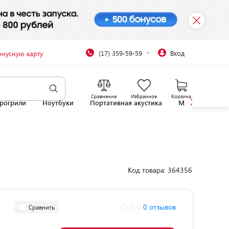
(17) 359-59-59
Вход
онусную карту
Сравнение
Избранное
Корзина
рогрили
Ноутбуки
Портативная акустика
Микроволновы
Код товара: 364356
0.0
0 отзывов
Сравнить