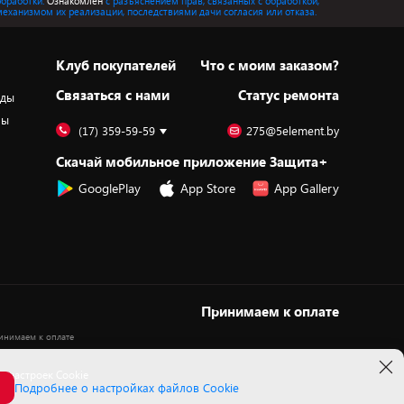
обработки.
Ознакомлен
с разъяснением прав, связанных с обработкой,
механизмом их реализации, последствиями дачи согласия или отказа.
Клуб покупателей
Что с моим заказом?
Cвязаться с нами
Статус ремонта
оды
ры
(17) 359-59-59
275@5element.by
Скачай мобильное приложение Защита+
GooglePlay
App Store
App Gallery
Принимаем к оплате
 настроек Cookie
Подробнее о настройках файлов Cookie