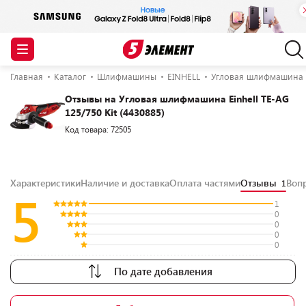
Главная
Каталог
Шлифмашины
EINHELL
Угловая шлифмашина Ei
Отзывы на Угловая шлифмашина Einhell TE-AG
125/750 Kit (4430885)
Код товара: 72505
Характеристики
Наличие и доставка
Оплата частями
Отзывы
Воп
1
5
1
0
0
0
0
По дате добавления