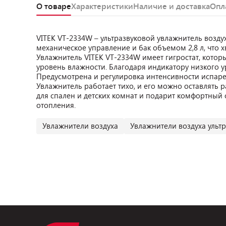
О товаре
Характеристики
Наличие и доставка
Опл
VITEK VT-2334W – ультразвуковой увлажнитель возд
механическое управление и бак объемом 2,8 л, что х
Увлажнитель VITEK VT-2334W имеет гигростат, кото
уровень влажности. Благодаря индикатору низкого у
Предусмотрена и регулировка интенсивности испарен
Увлажнитель работает тихо, и его можно оставлять
для спален и детских комнат и подарит комфортный
отопления.
Увлажнители воздуха
Увлажнители воздуха ульт