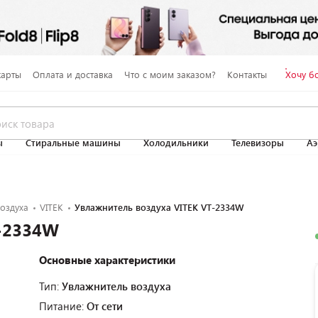
карты
Оплата и доставка
Что с моим заказом?
Контакты
Хочу б
ы
Стиральные машины
Холодильники
Телевизоры
Аэ
оздуха
VITEK
Увлажнитель воздуха VITEK VT-2334W
T-2334W
Основные характеристики
Тип:
Увлажнитель воздуха
Питание:
От сети