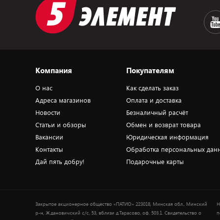
Компания
Покупателям
О нас
Как сделать заказ
Адреса магазинов
Оплата и доставка
Новости
Безналичный расчёт
Статьи и обзоры
Обмен и возврат товара
Вакансии
Юридическая информация
Контакты
Обработка персональных дан
Дай пять добру!
Подарочные карты
Закрытое акционерное общество «ПАТИО» 223018, Минская обл., Минский
Н
р-н, Ждановичский с/с, 53, вблизи д.Тарасово, оф. 503.1. Свидетельство о
п