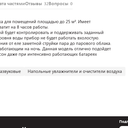
ата частями
Отзывы
Вопросы
32
0
уха для помещений площадью до 25 м². Имеет
ватит на 8 часов работы.
рый будет контролировать и поддерживать заданный
ровня воды прибор не будет работать вхолостую.
ия от еле заметной струйки пара до парового облака.
 работающим на ночь. Данная модель отлично подойдет
 сон даже при интенсивно работающих батареях
развуковые
Напольные увлажнители и очистители воздуха
Подп