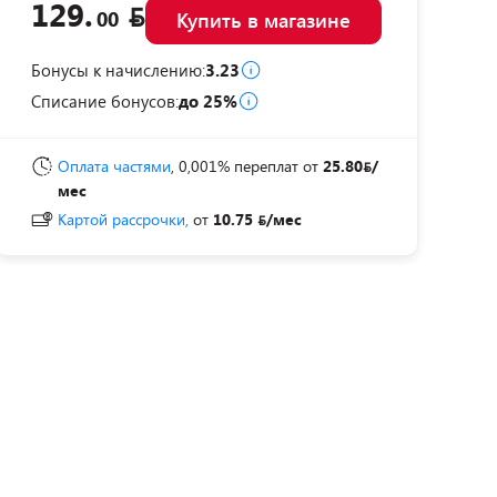
129.
00
Купить в магазине
Бонусы к начислению:
3.23
Списание бонусов:
до 25%
Оплата частями
, 0,001% переплат
от
25.80
/
мес
Картой рассрочки,
от
10.75
/мес