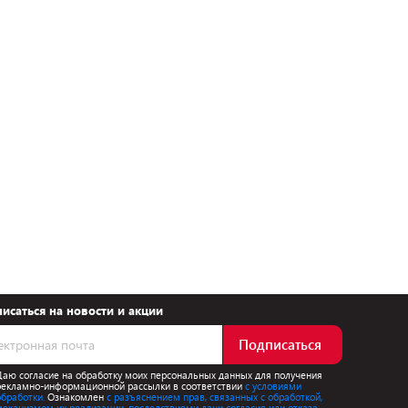
исаться на новости и акции
Подписаться
Даю согласие на обработку моих персональных данных для получения
рекламно-информационной рассылки в соответствии
с условиями
обработки.
Ознакомлен
с разъяснением прав, связанных с обработкой,
механизмом их реализации, последствиями дачи согласия или отказа.