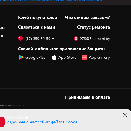
Клуб покупателей
Что с моим заказом?
Cвязаться с нами
Статус ремонта
оды
ры
(17) 359-59-59
275@5element.by
Скачай мобильное приложение Защита+
GooglePlay
App Store
App Gallery
Принимаем к оплате
 настроек Cookie
Подробнее о настройках файлов Cookie