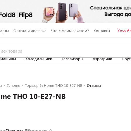
карты
Оплата и доставка
Что с моим заказом?
Контакты
Хочу б
 машины
Холодильники
Телевизоры
Аэрогрили
Ноут
ы
INhome
Торшер In Home ТНО 10-Е27-NB
Отзывы
ome ТНО 10-Е27-NB
ями
Отзывы
Вопросы
0
0