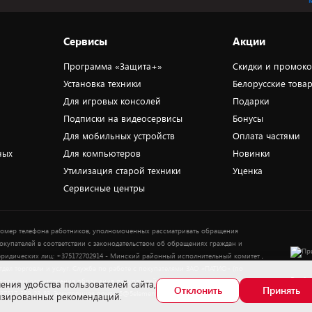
Сервисы
Акции
Программа «Защита+»
Скидки и промок
Установка техники
Белорусские това
Для игровых консолей
Подарки
Подписки на видеосервисы
Бонусы
Для мобильных устройств
Оплата частями
ных
Для компьютеров
Новинки
Утилизация старой техники
Уценка
Сервисные центры
омер телефона работников, уполномоченных рассматривать обращения
окупателей в соответствии с законодательством об обращениях граждан и
ридических лиц: +375172702914 - Минский районный исполнительный комитет ,
тдел торговли и услуг. Служба по работе с покупателями ЗАО «ПАТИО» (по
Выбор
опросам рассмотрения обращения покупателей о нарушении их прав): Тел.:
ения удобства пользователей сайта,
Отклонить
Принять
37517-359-23-83. Электронная почта: 5@5element.by
лизированных рекомендаций.