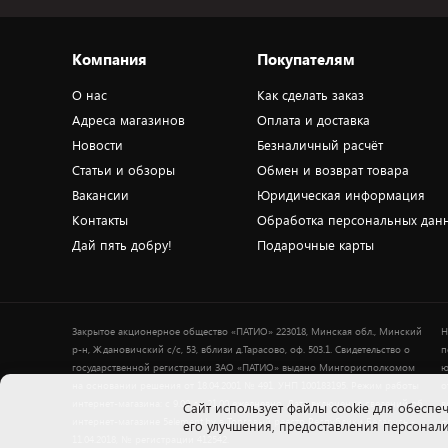
Компания
Покупателям
О нас
Как сделать заказ
Адреса магазинов
Оплата и доставка
Новости
Безналичный расчёт
Статьи и обзоры
Обмен и возврат товара
Вакансии
Юридическая информация
Контакты
Обработка персональных дан
Дай пять добру!
Подарочные карты
Закрытое акционерное общество «ПАТИО» 223018, Минская обл., Минский
Н
р-н, Ждановичский с/с, 53, вблизи д.Тарасово, оф. 503.1. Свидетельство о
п
государственной регистрации ЗАО «ПАТИО» выдано Мингорисполкомом
ю
на основании решения от 18.04.2001 № 491. УНП 100183195. Режим работы
о
интернет-магазина: с 9.00 до 21.00 ежедневно. Дата включения сведений об
в
Cайт использует файлы cookie для обеспеч
интернет-магазине 5element.by в Торговый реестр Республики Беларусь -
+
его улучшения, предоставления персона
11.04.2018, № регистрации 412542.