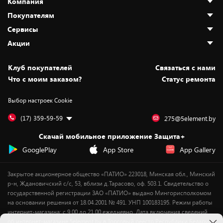
Компания
Покупателям
О нас
Сервисы
Адреса магазинов
Как сделать заказ
Акции
Новости
Оплата и доставка
Программа «Защита+»
Статьи и обзоры
Безналичный расчёт
Установка техники
Скидки и промокоды
Клуб покупателей
Cвязаться с нами
Вакансии
Обмен и возврат товара
Для игровых консолей
Белорусские товары
Что с моим заказом?
Статус ремонта
Контакты
Юридическая информация
Подписки на видеосервисы
Подарки
Выбор настроек Cookie
Дай пять добру!
Обработка персональных данных
Для мобильных устройств
Бонусы
Подарочные карты
Для компьютеров
Оплата частями
(17) 359-59-59
275@5element.by
Утилизация старой техники
Предзаказы
Скачай мобильное приложение Защита+
Сервисные центры
Новинки
GooglePlay
App Store
App Gallery
Уценка
Закрытое акционерное общество «ПАТИО» 223018, Минская обл., Минский
р-н, Ждановичский с/с, 53, вблизи д.Тарасово, оф. 503.1. Свидетельство о
государственной регистрации ЗАО «ПАТИО» выдано Мингорисполкомом
на основании решения от 18.04.2001 № 491. УНП 100183195. Режим работы
интернет-магазина: с 9.00 до 21.00 ежедневно. Дата включения сведений
об интернет-магазине 5element.by в Торговый реестр Республики Беларусь