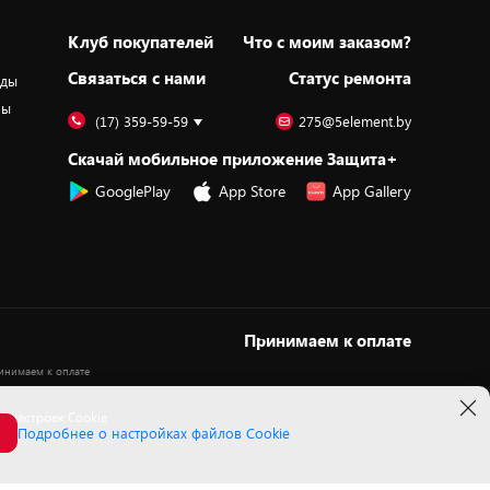
Клуб покупателей
Что с моим заказом?
Cвязаться с нами
Статус ремонта
оды
ры
(17) 359-59-59
275@5element.by
Скачай мобильное приложение Защита+
GooglePlay
App Store
App Gallery
Принимаем к оплате
 настроек Cookie
Подробнее о настройках файлов Cookie