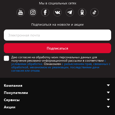
Мы в социальных сетях
Подписаться на новости и акции
Подписаться
Даю согласие на обработку моих персональных данных для
получения рекламно-информационной рассылки в соответствии
с
условиями обработки.
Ознакомлен
с разъяснением прав, связанных с
обработкой, механизмом их реализации, последствиями дачи
согласия или отказа.
Компания
Покупателям
О нас
Сервисы
Адреса магазинов
Как сделать заказ
Акции
Новости
Оплата и доставка
Программа «Защита+»