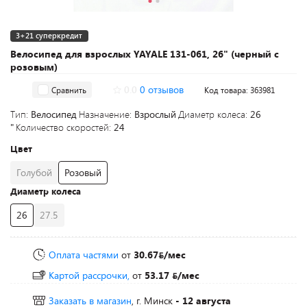
3+21 суперкредит
Велосипед для взрослых YAYALE 131-061, 26" (черный с
розовым)
0.0
0 отзывов
Сравнить
Код товара: 363981
Тип:
Велосипед
Назначение:
Взрослый
Диаметр колеса:
26
"
Количество скоростей:
24
Цвет
Голубой
Розовый
Диаметр колеса
26
27.5
Оплата частями
от
30.67
/мес
Картой рассрочки,
от
53.17
/мес
Заказать в магазин
, г. Минск
- 12 августа