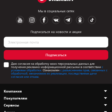
Мы в социальных сетях
Подписаться на новости и акции
Подписаться
Даю согласие на обработку моих персональных данных для
получения рекламно-информационной рассылки в соответствии
с
условиями обработки.
Ознакомлен
с разъяснением прав, связанных с
обработкой, механизмом их реализации, последствиями дачи
согласия или отказа.
Компания
Покупателям
О нас
Сервисы
Адреса магазинов
Как сделать заказ