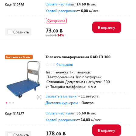
Оплата частями
от
14,60
/мес
Код: 312566
Картой рассрочки
от
6,08
/мес
Суперцена
В корзину
73.
00
Сравнить
85.00
-14%
Тележка платформенная RAD FD 300
Частями на 5 мес.
0.0
0 отзывов
Тип:
Тележка
Тип тележки:
Платформенная
Тип платформы:
Сплошная
Допустимая нагрузка:
300
кг
Толщина платформы:
4 мм
Заказать в магазин
- 11 августа
Доставка курьером
- Завтра
Оплата частями
от
35,60
/мес
Код: 313187
Картой рассрочки
от
14,83
/мес
В корзину
178.
00
Сравнить