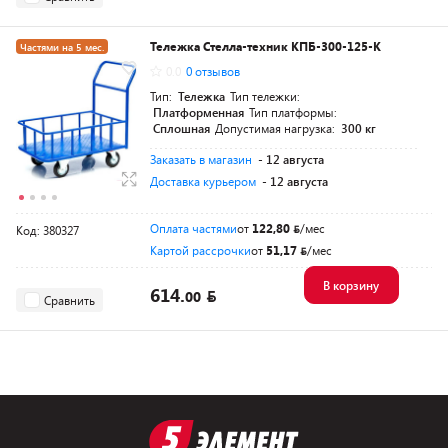
Тележка Стелла-техник КПБ-300-125-К
Частями на 5 мес.
0.0
0 отзывов
Тип:
Тележка
Тип тележки:
Платформенная
Тип платформы:
Сплошная
Допустимая нагрузка:
300 кг
Заказать в магазин
- 12 августа
Доставка курьером
- 12 августа
Оплата частями
от
122,80
/мес
Код: 380327
Картой рассрочки
от
51,17
/мес
В корзину
614.
00
Сравнить