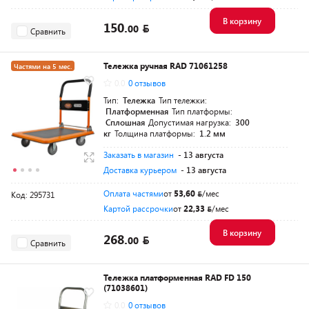
В корзину
150.
00
Сравнить
Тележка ручная RAD 71061258
Частями на 5 мес.
0.0
0 отзывов
Тип:
Тележка
Тип тележки:
Платформенная
Тип платформы:
Сплошная
Допустимая нагрузка:
300
кг
Толщина платформы:
1.2 мм
Заказать в магазин
- 13 августа
Доставка курьером
- 13 августа
Оплата частями
от
53,60
/мес
Код: 295731
Картой рассрочки
от
22,33
/мес
В корзину
268.
00
Сравнить
Тележка платформенная RAD FD 150
(71038601)
0.0
0 отзывов