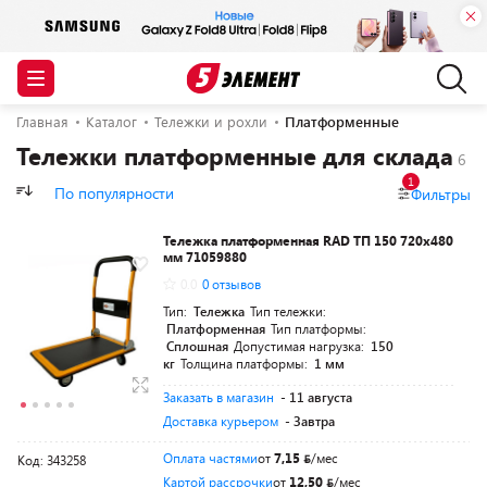
Главная
Каталог
Тележки и рохли
Платформенные
Тележки платформенные для склада
1
По популярности
Фильтры
Тележка платформенная RAD ТП 150 720x480
мм 71059880
0.0
0 отзывов
Тип:
Тележка
Тип тележки:
Платформенная
Тип платформы:
Сплошная
Допустимая нагрузка:
150
кг
Толщина платформы:
1 мм
Заказать в магазин
- 11 августа
Доставка курьером
- Завтра
Оплата частями
от
7,15
/мес
Код: 343258
Картой рассрочки
от
12,50
/мес