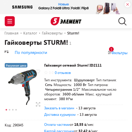
Главная
Каталог
Гайковерты
Sturm!
Гайковерты STURM!
1
По популярности
Фильтры
Гайковерт сетевой Sturm! ID2111
Разумная цена
0.0
0 отзывов
Тип инструмента:
Шуруповерт
Тип питания:
Сеть
Мощность:
1000 Вт
Тип патрона:
Четырехгранник 1/2"
Максимальное число
оборотов:
3600 об/мин
Макс. крутящий
момент:
380 Н*м
Заказать в магазин
- 13 августа
Доставка курьером
- 13 августа
Оплата частями
от
18,55
/мес
Код: 296945
Картой рассрочки
от
32,42
/мес