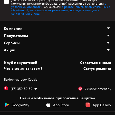
Даю согласие на обработку моих персональных данных для
получения рекламно-информационной рассылки в соответствии
с
условиями обработки.
Ознакомлен
с разъяснением прав, связанных с
обработкой, механизмом их реализации, последствиями дачи
согласия или отказа.
Компания
Покупателям
О нас
Сервисы
Адреса магазинов
Как сделать заказ
Акции
Новости
Оплата и доставка
Программа «Защита+»
Статьи и обзоры
Безналичный расчёт
Установка техники
Скидки и промокоды
Клуб покупателей
Cвязаться с нами
Вакансии
Обмен и возврат товара
Для игровых консолей
Белорусские товары
Что с моим заказом?
Статус ремонта
Контакты
Юридическая информация
Подписки на видеосервисы
Подарки
Выбор настроек Cookie
Дай пять добру!
Обработка персональных данных
Для мобильных устройств
Бонусы
Подарочные карты
Для компьютеров
Оплата частями
(17) 359-59-59
275@5element.by
Утилизация старой техники
Предзаказы
Скачай мобильное приложение Защита+
Сервисные центры
Новинки
GooglePlay
App Store
App Gallery
Уценка