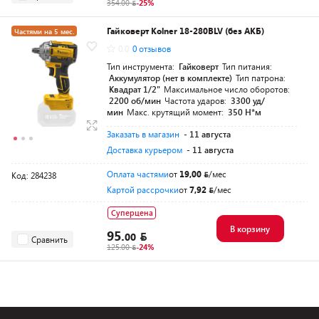
354.00
-25%
Гайковерт Kolner 18-280BLV (без АКБ)
Частями на 5 мес.
0.0
0 отзывов
Тип инструмента:
Гайковерт
Тип питания:
Аккумулятор (нет в комплекте)
Тип патрона:
Квадрат 1/2"
Максимальное число оборотов:
2200 об/мин
Частота ударов:
3300 уд/
мин
Макс. крутящий момент:
350 Н*м
Заказать в магазин
- 11 августа
Доставка курьером
- 11 августа
Оплата частями
от
19,00
/мес
Код: 284238
Картой рассрочки
от
7,92
/мес
Суперцена
В корзину
95.
00
Сравнить
125.00
-24%