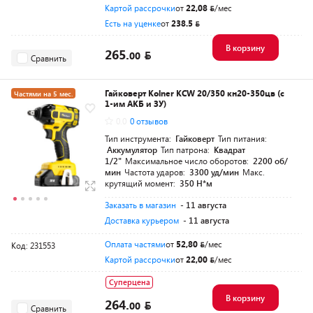
Картой рассрочки
от
22,08
/мес
Есть на уценке
от
238.5
В корзину
265.
00
Сравнить
Гайковерт Kolner KCW 20/350 кн20-350цв (с
Частями на 5 мес.
1-им АКБ и ЗУ)
0.0
0 отзывов
Тип инструмента:
Гайковерт
Тип питания:
Аккумулятор
Тип патрона:
Квадрат
1/2"
Максимальное число оборотов:
2200 об/
мин
Частота ударов:
3300 уд/мин
Макс.
крутящий момент:
350 Н*м
Заказать в магазин
- 11 августа
Доставка курьером
- 11 августа
Оплата частями
от
52,80
/мес
Код: 231553
Картой рассрочки
от
22,00
/мес
Суперцена
В корзину
264.
00
Сравнить