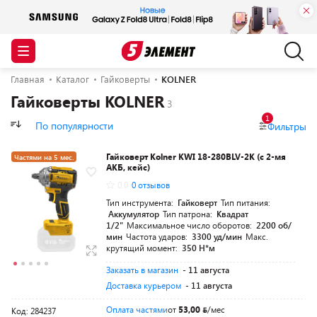
Главная
Каталог
Гайковерты
KOLNER
Гайковерты KOLNER
1
По популярности
Фильтры
Гайковерт Kolner KWI 18-280BLV-2K (с 2-мя
Частями на 5 мес.
АКБ, кейс)
0.0
0 отзывов
Тип инструмента:
Гайковерт
Тип питания:
Аккумулятор
Тип патрона:
Квадрат
1/2"
Максимальное число оборотов:
2200 об/
мин
Частота ударов:
3300 уд/мин
Макс.
крутящий момент:
350 Н*м
Заказать в магазин
- 11 августа
Доставка курьером
- 11 августа
Оплата частями
от
53,00
/мес
Код: 284237