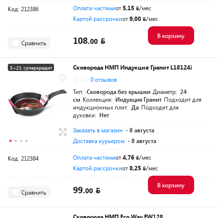
Оплата частями
от
5,15
/мес
Код: 212386
Картой рассрочки
от
9,00
/мес
В корзину
108.
00
Сравнить
Сковорода НМП Индукция Гранит L18124i
3+21 суперкредит
0.0
0 отзывов
Тип:
Сковорода без крышки
Диаметр:
24
см
Коллекция:
Индукция Гранит
Подходит для
индукционных плит:
Да
Подходит для
духовки:
Нет
Заказать в магазин
- 8 августа
Доставка курьером
- 8 августа
Оплата частями
от
4,76
/мес
Код: 212384
Картой рассрочки
от
8,25
/мес
В корзину
99.
00
Сравнить
Сковорода НМП Eco Way EW128