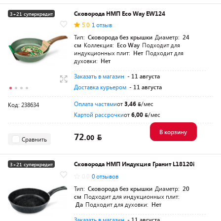
Сковорода НМП Eco Way EW124
3+21 суперкредит
5.0
1 отзыв
Тип:
Сковорода без крышки
Диаметр:
24
см
Коллекция:
Eco Way
Подходит для
индукционных плит:
Нет
Подходит для
духовки:
Нет
Заказать в магазин
- 11 августа
Доставка курьером
- 11 августа
Оплата частями
от
3,46
/мес
Код: 238634
Картой рассрочки
от
6,00
/мес
В корзину
72.
00
Сравнить
Сковорода НМП Индукция Гранит L18120i
3+21 суперкредит
0.0
0 отзывов
Тип:
Сковорода без крышки
Диаметр:
20
см
Подходит для индукционных плит:
Да
Подходит для духовки:
Нет
Заказать в магазин
- 11 августа