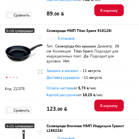
В корзину
89.
00
Сравнить
Сковорода НМП Titan Space 918126i
5+19 суперкредит
0.0
0 отзывов
Тип:
Сковорода без крышки
Диаметр:
26
см
Коллекция:
Titan Space
Подходит для
индукционных плит:
Да
Подходит для
духовки:
Нет
Заказать в магазин
- 11 августа
Доставка курьером
- 11 августа
Оплата частями
от
5,73
/мес
Код: 212378
Картой рассрочки
от
10,25
/мес
В корзину
123.
00
Сравнить
Сковорода блинная НМП Индукция Гранит
3+21 суперкредит
L186224i
0.0
0 отзывов