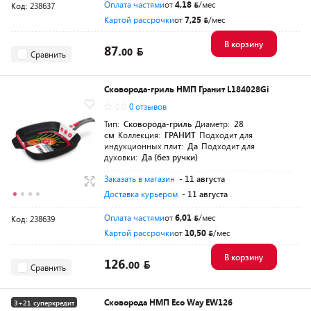
Оплата частями
от
4,18
/мес
Код: 238637
Картой рассрочки
от
7,25
/мес
В корзину
87.
00
Сравнить
Сковорода-гриль НМП Гранит L184028Gi
0.0
0 отзывов
Тип:
Сковорода-гриль
Диаметр:
28
см
Коллекция:
ГРАНИТ
Подходит для
индукционных плит:
Да
Подходит для
духовки:
Да (без ручки)
Заказать в магазин
- 11 августа
Доставка курьером
- 11 августа
Оплата частями
от
6,01
/мес
Код: 238639
Картой рассрочки
от
10,50
/мес
В корзину
126.
00
Сравнить
Сковорода НМП Eco Way EW126
3+21 суперкредит