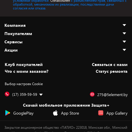
условиями обработки.
Ознакомлен
с разъяснением прав, связанных с
обработкой, механизмом их реализации, последствиями дачи
согласия или отказа.
Компания
Покупателям
О нас
Сервисы
Адреса магазинов
Как сделать заказ
Акции
Новости
Оплата и доставка
Программа «Защита+»
Статьи и обзоры
Безналичный расчёт
Установка техники
Скидки и промокоды
Клуб покупателей
Cвязаться с нами
Вакансии
Обмен и возврат товара
Для игровых консолей
Белорусские товары
Что с моим заказом?
Статус ремонта
Контакты
Юридическая информация
Подписки на видеосервисы
Подарки
Выбор настроек Cookie
Дай пять добру!
Обработка персональных данных
Для мобильных устройств
Бонусы
Подарочные карты
Для компьютеров
Оплата частями
(17) 359-59-59
275@5element.by
Утилизация старой техники
Новинки
Скачай мобильное приложение Защита+
Сервисные центры
Уценка
GooglePlay
App Store
App Gallery
Закрытое акционерное общество «ПАТИО» 223018, Минская обл., Минский