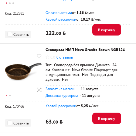
Оплата частями
от
5,86
/мес
Код: 212381
Картой рассрочки
от
10,17
/мес
В корзину
122.
00
Сравнить
Сковорода НМП Neva Granite Brown NGB124
0.0
0 отзывов
Тип:
Сковорода без крышки
Диаметр:
24
см
Коллекция:
Neva Granite
Подходит для
индукционных плит:
Нет
Подходит для
духовки:
Нет
Заказать в магазин
- 11 августа
Доставка курьером
- 11 августа
Картой рассрочки
от
5,25
/мес
Код: 170466
В корзину
63.
00
Сравнить