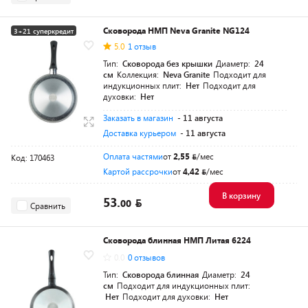
Сковорода НМП Neva Granite NG124
3+21 суперкредит
5.0
1 отзыв
Тип:
Сковорода без крышки
Диаметр:
24
см
Коллекция:
Neva Granite
Подходит для
индукционных плит:
Нет
Подходит для
духовки:
Нет
Заказать в магазин
- 11 августа
Доставка курьером
- 11 августа
Оплата частями
от
2,55
/мес
Код: 170463
Картой рассрочки
от
4,42
/мес
В корзину
53.
00
Сравнить
Сковорода блинная НМП Литая 6224
0.0
0 отзывов
Тип:
Сковорода блинная
Диаметр:
24
см
Подходит для индукционных плит:
Нет
Подходит для духовки:
Нет