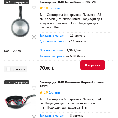
Сковорода НМП Neva Granite NG128
3+21 суперкредит
5.0
1 отзыв
Тип:
Сковорода без крышки
Диаметр:
28
см
Коллекция:
Neva Granite
Подходит для
индукционных плит:
Нет
Подходит для
духовки:
Нет
Заказать в магазин
- 11 августа
Доставка курьером
- 11 августа
Оплата частями
от
3,36
/мес
Код: 170465
Картой рассрочки
от
5,83
/мес
В корзину
70.
00
Сравнить
Сковорода НМП Каменная Черный гранит
3+21 суперкредит
18124
5.0
1 отзыв
Тип:
Сковорода без крышки
Диаметр:
24
см
Подходит для индукционных плит:
Нет
Подходит для духовки:
Нет
Заказать в магазин
- 8 августа