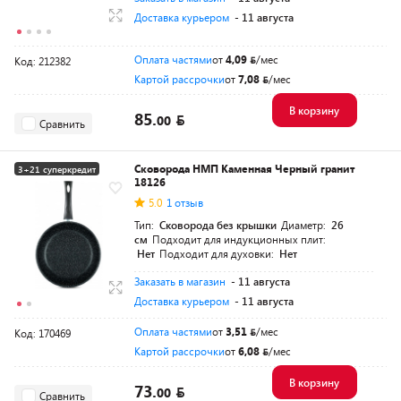
Доставка курьером
- 11 августа
Оплата частями
от
4,09
/мес
Код: 212382
Картой рассрочки
от
7,08
/мес
В корзину
85.
00
Сравнить
Сковорода НМП Каменная Черный гранит
3+21 суперкредит
18126
5.0
1 отзыв
Тип:
Сковорода без крышки
Диаметр:
26
см
Подходит для индукционных плит:
Нет
Подходит для духовки:
Нет
Заказать в магазин
- 11 августа
Доставка курьером
- 11 августа
Оплата частями
от
3,51
/мес
Код: 170469
Картой рассрочки
от
6,08
/мес
В корзину
73.
00
Сравнить