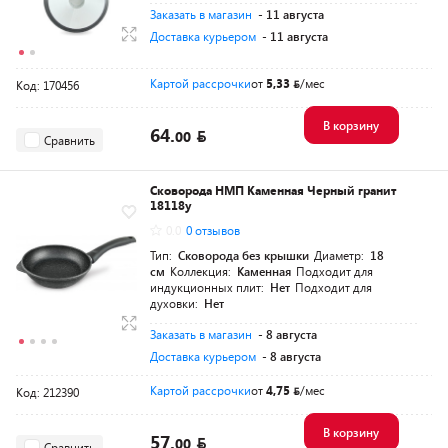
Заказать в магазин
- 11 августа
Доставка курьером
- 11 августа
Картой рассрочки
от
5,33
/мес
Код: 170456
В корзину
64.
00
Сравнить
Сковорода НМП Каменная Черный гранит
18118у
0.0
0 отзывов
Тип:
Сковорода без крышки
Диаметр:
18
см
Коллекция:
Каменная
Подходит для
индукционных плит:
Нет
Подходит для
духовки:
Нет
Заказать в магазин
- 8 августа
Доставка курьером
- 8 августа
Картой рассрочки
от
4,75
/мес
Код: 212390
В корзину
57.
00
Сравнить