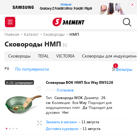
Главная
Каталог
Сковороды
НМП
Сковороды НМП
Сковороды
TEFAL
VICTORIA
Сковороды для индукционн
1
По популярности
Фильтры
Сковорода ВОК НМП Eco Way EW3126
3+21 суперкредит
0.0
0 отзывов
Тип:
Сковорода WOK
Диаметр:
26
см
Коллекция:
Eco Way
Подходит для
индукционных плит:
Да
Подходит для
духовки:
Нет
Заказать в магазин
- 11 августа
Доставка курьером
- 11 августа