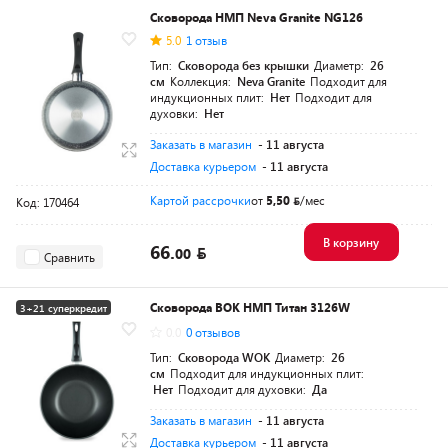
Сковорода НМП Neva Granite NG126
5.0
1 отзыв
Тип:
Сковорода без крышки
Диаметр:
26
см
Коллекция:
Neva Granite
Подходит для
индукционных плит:
Нет
Подходит для
духовки:
Нет
Заказать в магазин
- 11 августа
Доставка курьером
- 11 августа
Картой рассрочки
от
5,50
/мес
Код: 170464
В корзину
66.
00
Сравнить
Сковорода ВОК НМП Титан 3126W
3+21 суперкредит
0.0
0 отзывов
Тип:
Сковорода WOK
Диаметр:
26
см
Подходит для индукционных плит:
Нет
Подходит для духовки:
Да
Заказать в магазин
- 11 августа
Доставка курьером
- 11 августа