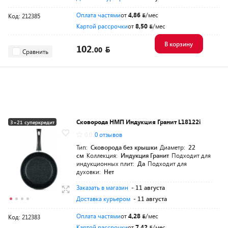
Оплата частями
от
4,86
/мес
Код: 212385
Картой рассрочки
от
8,50
/мес
В корзину
102.
00
Сравнить
Сковорода НМП Индукция Гранит L18122i
3+21 суперкредит
0.0
0 отзывов
Тип:
Сковорода без крышки
Диаметр:
22
см
Коллекция:
Индукция Гранит
Подходит для
индукционных плит:
Да
Подходит для
духовки:
Нет
Заказать в магазин
- 11 августа
Доставка курьером
- 11 августа
Оплата частями
от
4,28
/мес
Код: 212383
Картой рассрочки
от
7,42
/мес