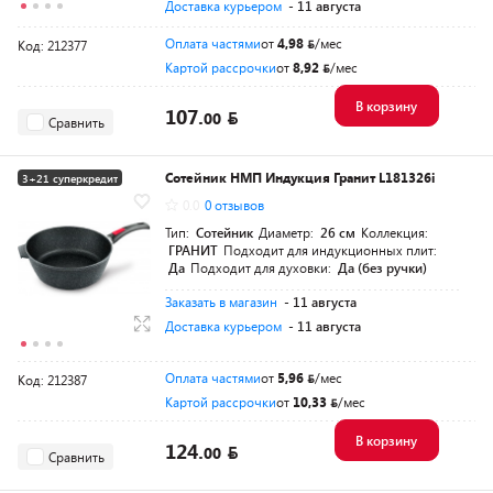
Доставка курьером
- 11 августа
Оплата частями
от
4,98
/мес
Код: 212377
Картой рассрочки
от
8,92
/мес
В корзину
107.
00
Сравнить
Сотейник НМП Индукция Гранит L181326i
3+21 суперкредит
0.0
0 отзывов
Тип:
Сотейник
Диаметр:
26 см
Коллекция:
ГРАНИТ
Подходит для индукционных плит:
Да
Подходит для духовки:
Да (без ручки)
Заказать в магазин
- 11 августа
Доставка курьером
- 11 августа
Оплата частями
от
5,96
/мес
Код: 212387
Картой рассрочки
от
10,33
/мес
В корзину
124.
00
Сравнить