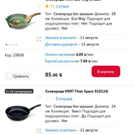
5.0
1 отзыв
Тип:
Сковорода без крышки
Диаметр:
28
см
Коллекция:
Eco Way
Подходит для
индукционных плит:
Нет
Подходит для
духовки:
Нет
Заказать в магазин
- 11 августа
Доставка курьером
- 11 августа
Оплата частями
от
4,05
/мес
Код: 238636
Картой рассрочки
от
7,08
/мес
В корзину
85.
00
Сравнить
Сковорода НМП Titan Space 918124i
5+19 суперкредит
0.0
0 отзывов
Тип:
Сковорода без крышки
Диаметр:
24
см
Коллекция:
Твист
Подходит для
индукционных плит:
Да
Подходит для
духовки:
Нет
Заказать в магазин
- 11 августа