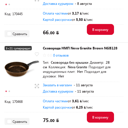
Доставка курьером
- 8 августа
Оплата частями
от
3,17
/мес
Код: 170445
Картой рассрочки
от
5,50
/мес
В корзину
66.
00
Сравнить
Сковорода НМП Neva Granite Brown NGB128
3+21 суперкредит
0.0
0 отзывов
Тип:
Сковорода без крышки
Диаметр:
28
см
Коллекция:
Neva Granite
Подходит для
индукционных плит:
Нет
Подходит для
духовки:
Нет
Заказать в магазин
- 11 августа
Доставка курьером
- 11 августа
Оплата частями
от
3,61
/мес
Код: 170468
Картой рассрочки
от
6,25
/мес
В корзину
75.
00
Сравнить