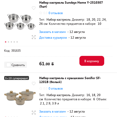
Набор кастрюль Sundays Home Y-2510307
(5шт)
0.0
0 отзывов
Тип:
Набор кастрюль
Диаметр:
18, 20, 22, 24,
26 см
Количество предметов в наборе:
10
Заказать в магазин
- 12 августа
Доставка курьером
- 12 августа
Код: 391635
В корзину
61.
00
Сравнить
Набор кастрюль с крышками Sonifer SF-
5+19 суперкредит
1201B (белый)
0.0
0 отзывов
Тип:
Набор кастрюль
Диаметр:
16, 18, 20
см
Количество предметов в наборе:
6
Объем:
2.1, 2.9, 3.9 л
Заказать в магазин
- 12 августа