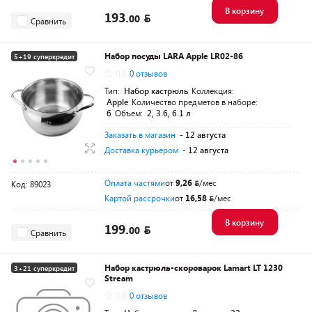
В корзину
193.
00
Сравнить
Набор посуды LARA Apple LR02-86
5+19 суперкредит
0.0
0 отзывов
Тип:
Набор кастрюль
Коллекция:
Apple
Количество предметов в наборе:
6
Объем:
2, 3.6, 6.1 л
Заказать в магазин
- 12 августа
Доставка курьером
- 12 августа
Оплата частями
от
9,26
/мес
Код: 89023
Картой рассрочки
от
16,58
/мес
В корзину
199.
00
Сравнить
Набор кастрюль-скороварок Lamart LT 1230
3+21 суперкредит
Stream
0.0
0 отзывов