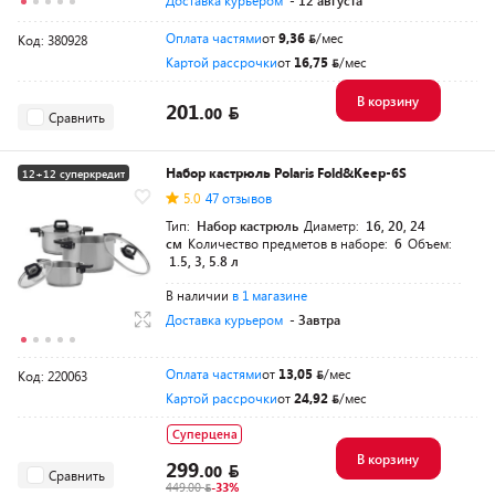
Доставка курьером
- 12 августа
Оплата частями
от
9,36
/мес
Код: 380928
Картой рассрочки
от
16,75
/мес
В корзину
201.
00
Сравнить
Набор кастрюль Polaris Fold&Keep-6S
12+12 суперкредит
5.0
47 отзывов
Тип:
Набор кастрюль
Диаметр:
16, 20, 24
см
Количество предметов в наборе:
6
Объем:
1.5, 3, 5.8 л
В наличии
в 1 магазине
Доставка курьером
- Завтра
Оплата частями
от
13,05
/мес
Код: 220063
Картой рассрочки
от
24,92
/мес
Суперцена
В корзину
299.
00
Сравнить
449.00
-33%