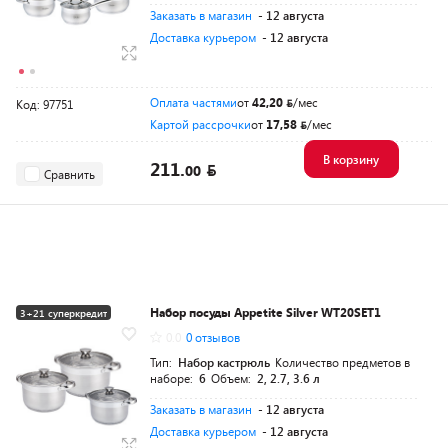
Заказать в магазин
- 12 августа
Доставка курьером
- 12 августа
Оплата частями
от
42,20
/мес
Код: 97751
Картой рассрочки
от
17,58
/мес
В корзину
211.
00
Сравнить
Набор посуды Appetite Silver WT20SET1
3+21 суперкредит
0.0
0 отзывов
Тип:
Набор кастрюль
Количество предметов в
наборе:
6
Объем:
2, 2.7, 3.6 л
Заказать в магазин
- 12 августа
Доставка курьером
- 12 августа