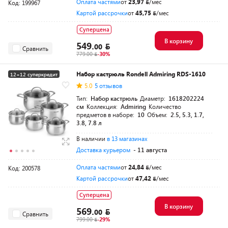
Оплата частями
от
23,97
/мес
Код: 199967
Картой рассрочки
от
45,75
/мес
Суперцена
В корзину
549.
00
Сравнить
779.00
-30%
Набор кастрюль Rondell Admiring RDS-1610
12+12 суперкредит
5.0
5 отзывов
Тип:
Набор кастрюль
Диаметр:
1618202224
см
Коллекция:
Admiring
Количество
предметов в наборе:
10
Объем:
2.5, 5.3, 1.7,
3.8, 7.8 л
В наличии
в 13 магазинах
Доставка курьером
- 11 августа
Оплата частями
от
24,84
/мес
Код: 200578
Картой рассрочки
от
47,42
/мес
Суперцена
В корзину
569.
00
Сравнить
799.00
-29%