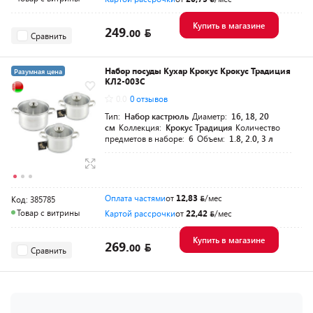
Купить в магазине
249.
00
Сравнить
Набор посуды Кухар Крокус Крокус Традиция
Разумная цена
КЛ2-003С
0.0
0 отзывов
Тип:
Набор кастрюль
Диаметр:
16, 18, 20
см
Коллекция:
Крокус Традиция
Количество
предметов в наборе:
6
Объем:
1.8, 2.0, 3 л
Оплата частями
от
12,83
/мес
Код: 385785
Товар с витрины
Картой рассрочки
от
22,42
/мес
Купить в магазине
269.
00
Сравнить