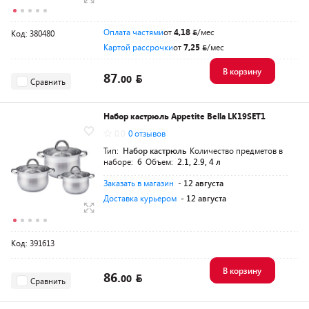
Оплата частями
от
4,18
/мес
Код: 380480
Картой рассрочки
от
7,25
/мес
В корзину
87.
00
Сравнить
Набор кастрюль Appetite Bella LK19SET1
0.0
0 отзывов
Тип:
Набор кастрюль
Количество предметов в
наборе:
6
Объем:
2.1, 2.9, 4 л
Заказать в магазин
- 12 августа
Доставка курьером
- 12 августа
Код: 391613
В корзину
86.
00
Сравнить