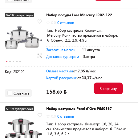
Набор посуды Lara Mercury LR02-122
5+19 суперкредит
0.0
0 отзывов
Тип:
Набор кастрюль
Коллекция:
Mercury
Количество предметов в наборе:
6
Объем:
2.1, 2.9, 4.9 л
Заказать в магазин
- 11 августа
Доставка курьером
- Завтра
Оплата частями
от
7,35
/мес
Код: 232120
Картой рассрочки
от
13,17
/мес
В корзину
158.
00
Сравнить
Набор кастрюль Pomi d'Oro P640567
5+19 суперкредит
0.0
0 отзывов
Тип:
Набор кастрюль
Диаметр:
16, 20, 24
см
Количество предметов в наборе:
6
Объем:
1.8, 3.6, 6.2 л