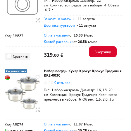
Тип:
Набор кастрюль
Диаметр:
22
см
Количество предметов в наборе:
4
Объем:
4, 7 л
Заказать в магазин
- 11 августа
Доставка курьером
- 11 августа
Оплата частями
от
15,33
/мес
Код: 339557
Картой рассрочки
от
26,58
/мес
В корзину
319.
00
Сравнить
Набор посуды Кухар Крокус Крокус Традиция
Разумная цена
КК2-003С
0.0
0 отзывов
Тип:
Набор кастрюль
Диаметр:
16, 18, 20
см
Коллекция:
Крокус Традиция
Количество
предметов в наборе:
6
Объем:
1.5, 2.0, 3 л
Оплата частями
от
11,87
/мес
Код: 385786
Товар с витрины
Картой рассрочки
от
20,75
/мес