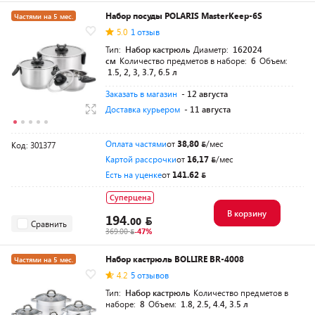
Набор посуды POLARIS MasterKeep-6S
Частями на 5 мес.
5.0
1 отзыв
Тип:
Набор кастрюль
Диаметр:
162024
см
Количество предметов в наборе:
6
Объем:
1.5, 2, 3, 3.7, 6.5 л
Заказать в магазин
- 12 августа
Доставка курьером
- 11 августа
Оплата частями
от
38,80
/мес
Код: 301377
Картой рассрочки
от
16,17
/мес
Есть на уценке
от
141.62
Суперцена
В корзину
194.
00
Сравнить
369.00
-47%
Набор кастрюль BOLLIRE BR-4008
Частями на 5 мес.
4.2
5 отзывов
Тип:
Набор кастрюль
Количество предметов в
наборе:
8
Объем:
1.8, 2.5, 4.4, 3.5 л