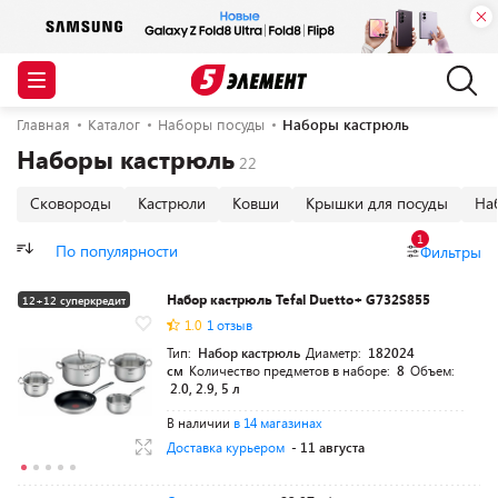
Главная
Каталог
Наборы посуды
Наборы кастрюль
Наборы кастрюль
Сковороды
Кастрюли
Ковши
Крышки для посуды
На
1
По популярности
Фильтры
Набор кастрюль Tefal Duetto+ G732S855
12+12 суперкредит
1.0
1 отзыв
Тип:
Набор кастрюль
Диаметр:
182024
см
Количество предметов в наборе:
8
Объем:
2.0, 2.9, 5 л
В наличии
в 14 магазинах
Доставка курьером
- 11 августа