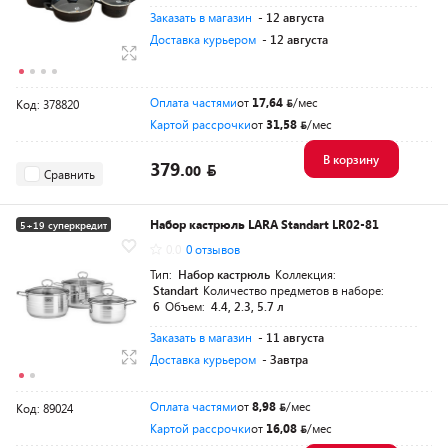
Заказать в магазин
- 12 августа
Доставка курьером
- 12 августа
Оплата частями
от
17,64
/мес
Код: 378820
Картой рассрочки
от
31,58
/мес
В корзину
379.
00
Сравнить
Набор кастрюль LARA Standart LR02-81
5+19 суперкредит
0.0
0 отзывов
Тип:
Набор кастрюль
Коллекция:
Standart
Количество предметов в наборе:
6
Объем:
4.4, 2.3, 5.7 л
Заказать в магазин
- 11 августа
Доставка курьером
- Завтра
Оплата частями
от
8,98
/мес
Код: 89024
Картой рассрочки
от
16,08
/мес