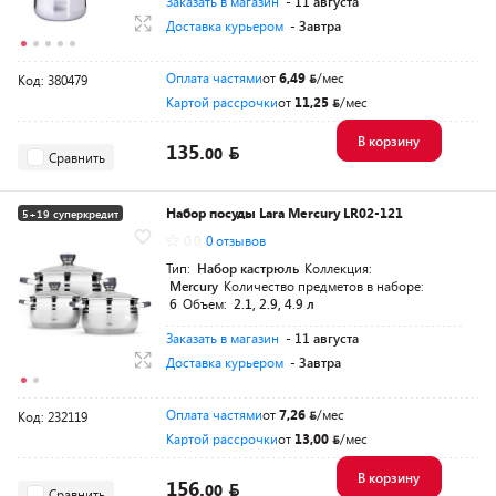
Заказать в магазин
- 11 августа
Доставка курьером
- Завтра
Оплата частями
от
6,49
/мес
Код: 380479
Картой рассрочки
от
11,25
/мес
В корзину
135.
00
Сравнить
Набор посуды Lara Mercury LR02-121
5+19 суперкредит
0.0
0 отзывов
Тип:
Набор кастрюль
Коллекция:
Mercury
Количество предметов в наборе:
6
Объем:
2.1, 2.9, 4.9 л
Заказать в магазин
- 11 августа
Доставка курьером
- Завтра
Оплата частями
от
7,26
/мес
Код: 232119
Картой рассрочки
от
13,00
/мес
В корзину
156.
00
Сравнить