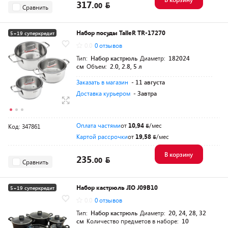
317.
00
Сравнить
Набор посуды TalleR TR-17270
5+19 суперкредит
0.0
0 отзывов
Тип:
Набор кастрюль
Диаметр:
182024
см
Объем:
2.0, 2.8, 5 л
Заказать в магазин
- 11 августа
Доставка курьером
- Завтра
Оплата частями
от
10,94
/мес
Код: 347861
Картой рассрочки
от
19,58
/мес
В корзину
235.
00
Сравнить
Набор кастрюль JIO J09B10
5+19 суперкредит
0.0
0 отзывов
Тип:
Набор кастрюль
Диаметр:
20, 24, 28, 32
см
Количество предметов в наборе:
10