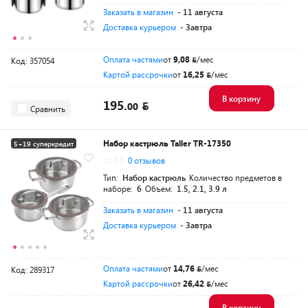
Заказать в магазин
- 11 августа
Доставка курьером
- Завтра
Оплата частями
от
9,08
/мес
Код: 357054
Картой рассрочки
от
16,25
/мес
В корзину
195.
00
Сравнить
Набор кастрюль Taller TR-17350
5+19 суперкредит
0.0
0 отзывов
Тип:
Набор кастрюль
Количество предметов в
наборе:
6
Объем:
1.5, 2.1, 3.9 л
Заказать в магазин
- 11 августа
Доставка курьером
- Завтра
Оплата частями
от
14,76
/мес
Код: 289317
Картой рассрочки
от
26,42
/мес
В корзину