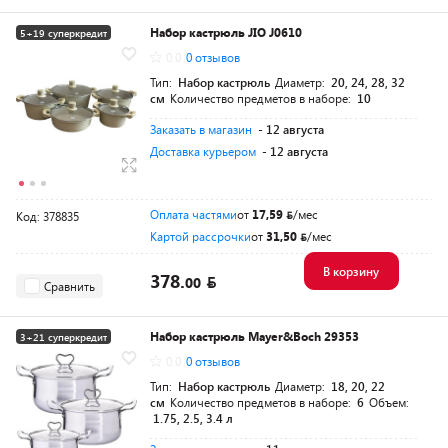
Набор кастрюль JIO J0610
5+19 суперкредит
0.0
0 отзывов
Тип:
Набор кастрюль
Диаметр:
20, 24, 28, 32
см
Количество предметов в наборе:
10
Заказать в магазин
- 12 августа
Доставка курьером
- 12 августа
Оплата частями
от
17,59
/мес
Код: 378835
Картой рассрочки
от
31,50
/мес
В корзину
378.
00
Сравнить
Набор кастрюль Mayer&Boch 29353
3+21 суперкредит
0.0
0 отзывов
Тип:
Набор кастрюль
Диаметр:
18, 20, 22
см
Количество предметов в наборе:
6
Объем:
1.75, 2.5, 3.4 л