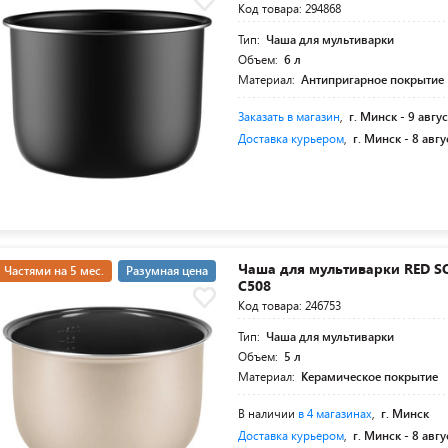
Код товара: 294868
Тип:
Чаша для мультиварки
Объем:
6 л
Материал:
Антипригарное покрытие
Заказать в магазин
,
г. Минск -
9 авгус
Доставка курьером
,
г. Минск -
8 авгу
Чаша для мультиварки RED S
Частями на 5 мес.
Разумная цена
C508
Код товара: 246753
Тип:
Чаша для мультиварки
Объем:
5 л
Материал:
Керамическое покрытие
В наличии
в 4 магазинах
,
г. Минск
Доставка курьером
,
г. Минск -
8 авгу