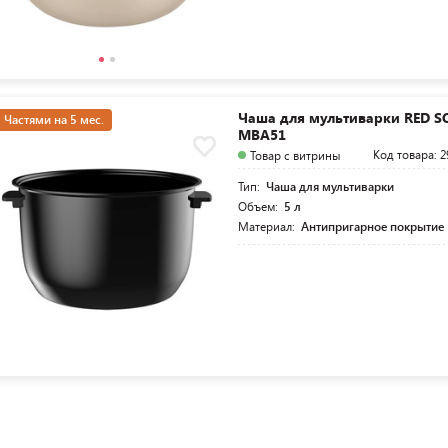
Чаша для мультиварки RED S
Частями на 5 мес.
МBA51
Код товара: 2
Товар с витрины
Тип:
Чаша для мультиварки
Объем:
5 л
Материал:
Антипригарное покрытие