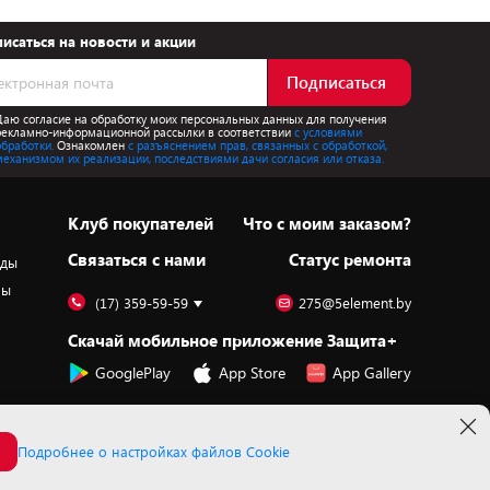
исаться на новости и акции
Подписаться
Даю согласие на обработку моих персональных данных для получения
рекламно-информационной рассылки в соответствии
с условиями
обработки.
Ознакомлен
с разъяснением прав, связанных с обработкой,
механизмом их реализации, последствиями дачи согласия или отказа.
Клуб покупателей
Что с моим заказом?
Cвязаться с нами
Статус ремонта
оды
ры
(17) 359-59-59
275@5element.by
Скачай мобильное приложение Защита+
GooglePlay
App Store
App Gallery
Подробнее о настройках файлов Cookie