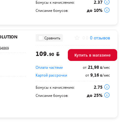
2.37
Бонусы к начислению:
до 10%
Списание бонусов:
OLUTION
0.0
0 отзывов
Сравнить
94869
109.
90
Купить в магазине
21,98
Оплата частями
от
/мес
9,16
Картой рассрочки
от
/мес
2.75
Бонусы к начислению:
до 25%
Списание бонусов: