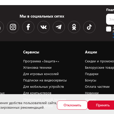
Подп
Мы в социальных сетях
Сервисы
Акции
Программа «Защита+»
Скидки и промок
Установка техники
Белорусские това
Для игровых консолей
Подарки
Подписки на видеосервисы
Бонусы
Для мобильных устройств
Оплата частями
ных
Для компьютеров
Новинки
Утилизация старой техники
Уценка
ения удобства пользователей сайта,
Отклонить
Принять
Сервисные центры
лизированных рекомендаций.