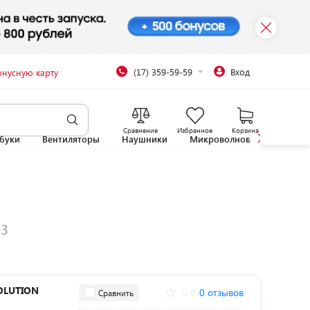
(17) 359-59-59
Вход
онусную карту
Сравнение
Избранное
Корзина
буки
Вентиляторы
Наушники
Микроволновые печи
OLUTION
0.0
0 отзывов
Сравнить