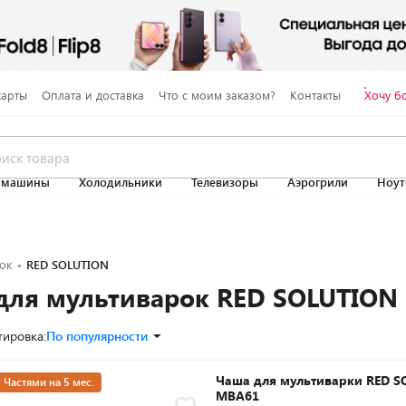
карты
Оплата и доставка
Что с моим заказом?
Контакты
Хочу б
 машины
Холодильники
Телевизоры
Аэрогрили
Ноут
ок
RED SOLUTION
для мультиварок RED SOLUTION
тировка:
По популярности
Чаша для мультиварки RED S
Частями на 5 мес.
MBA61