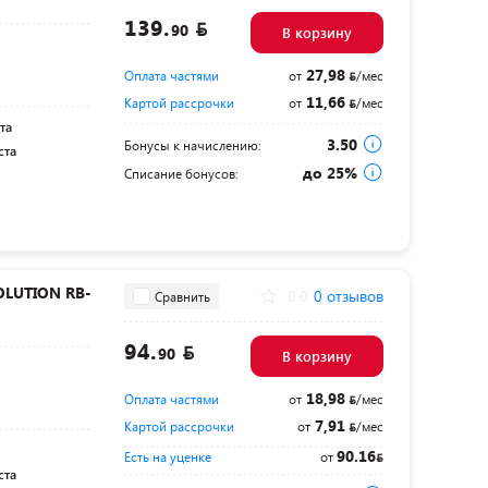
139.
90
В корзину
27,98
Оплата частями
от
/мес
11,66
Картой рассрочки
от
/мес
та
3.50
Бонусы к начислению:
ста
до 25%
Списание бонусов:
OLUTION RB-
0.0
0 отзывов
Сравнить
94.
90
В корзину
18,98
Оплата частями
от
/мес
7,91
Картой рассрочки
от
/мес
90.16
Есть на уценке
от
ста