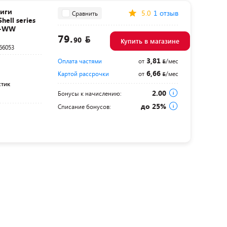
иги
5.0
1 отзыв
Сравнить
hell series
K-WW
79.
90
Купить в магазине
66053
3,81
Оплата частями
от
/мес
6,66
Картой рассрочки
от
/мес
стик
2.00
Бонусы к начислению:
до 25%
Списание бонусов: