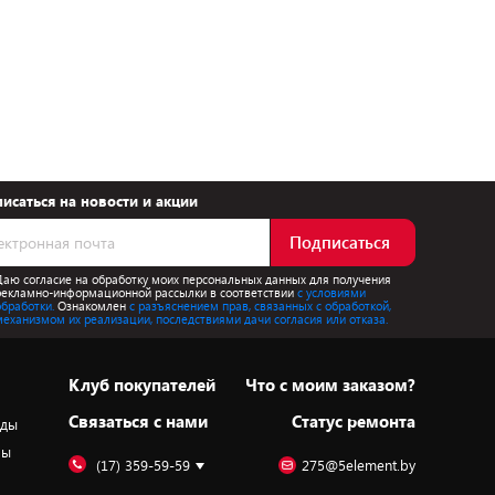
исаться на новости и акции
Подписаться
Даю согласие на обработку моих персональных данных для получения
рекламно-информационной рассылки в соответствии
с условиями
обработки.
Ознакомлен
с разъяснением прав, связанных с обработкой,
механизмом их реализации, последствиями дачи согласия или отказа.
Клуб покупателей
Что с моим заказом?
Cвязаться с нами
Статус ремонта
оды
ры
(17) 359-59-59
275@5element.by