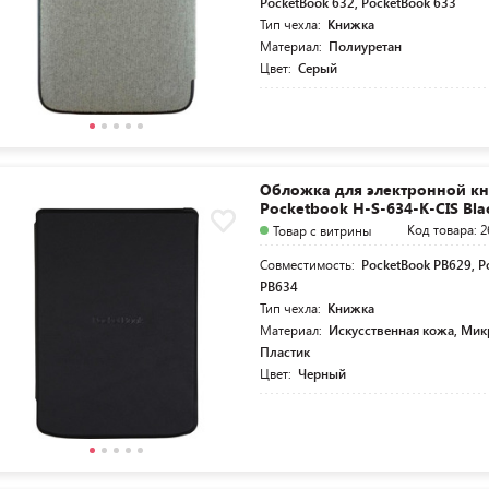
PocketBook 632, PocketBook 633
Тип чехла:
Книжка
Материал:
Полиуретан
Цвет:
Серый
Обложка для электронной кн
Pocketbook H-S-634-K-CIS Bla
Код товара: 2
Товар с витрины
Совместимость:
PocketBook PB629, P
PB634
Тип чехла:
Книжка
Материал:
Искусственная кожа, Ми
Пластик
Цвет:
Черный