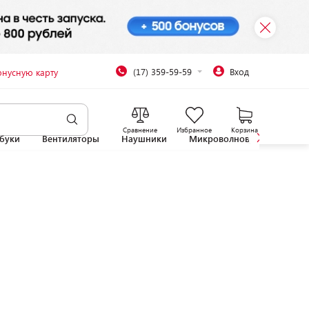
(17) 359-59-59
Вход
онусную карту
Сравнение
Избранное
Корзина
буки
Вентиляторы
Наушники
Микроволновые печи