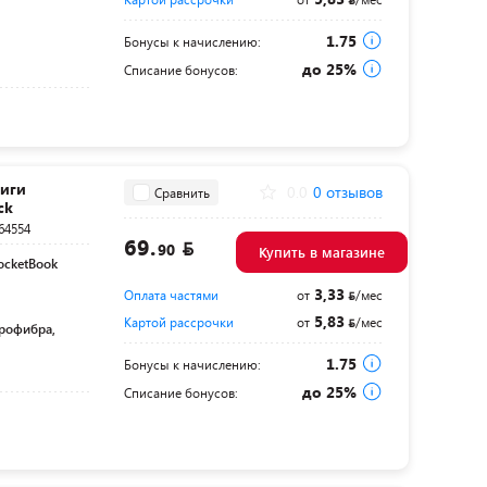
1.75
Бонусы к начислению:
до 25%
Списание бонусов:
иги
0.0
0 отзывов
Сравнить
ck
64554
69.
90
Купить в магазине
ocketBook
3,33
Оплата частями
от
/мес
5,83
Картой рассрочки
от
/мес
крофибра,
1.75
Бонусы к начислению:
до 25%
Списание бонусов: