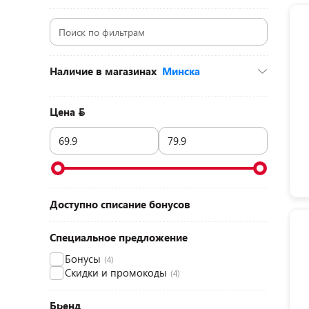
Наличие в магазинах
Минска
ул. Горецкого, 2 (ТЦ «Гиппо», 1 этаж)
(1)
ул. Денисовская, 8 (ТЦ «Корона-Сити», 1
Цена
этаж)
(1)
ул. Притыцкого, 156 (ТЦ «GreenCity», 2
этаж)
(1)
Доступно списание бонусов
Специальное предложение
Бонусы
(4)
Скидки и промокоды
(4)
Бренд