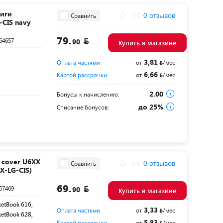
иги
0.0
0 отзывов
Сравнить
-CIS navy
79.
64657
90
Купить в магазине
3,81
Оплата частями
от
/мес
6,66
Картой рассрочки
от
/мес
2.00
Бонусы к начислению:
до 25%
Списание бонусов:
 cover U6XX
0.0
0 отзывов
Сравнить
X-LG-CIS)
69.
57469
90
Купить в магазине
ketBook 616,
3,33
Оплата частями
от
/мес
ketBook 628,
5,83
Картой рассрочки
от
/мес