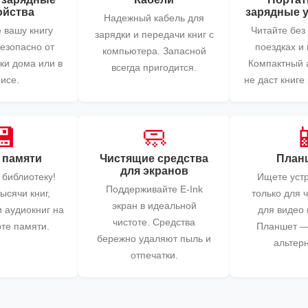
ойства
зарядные 
Надежный кабель для
 вашу книгу
Читайте без
зарядки и передачи книг с
безопасно от
поездках и 
компьютера. Запасной
ки дома или в
Компактный 
всегда пригодится.
исе.
не даст книге
💾
🧼

 памяти
Чистящие средства
План
для экранов
 библиотеку!
Ищете устр
Поддерживайте E-Ink
ысячи книг,
только для ч
экран в идеальной
и аудиокниг на
для видео 
чистоте. Средства
рте памяти.
Планшет —
бережно удаляют пыль и
альтерн
отпечатки.