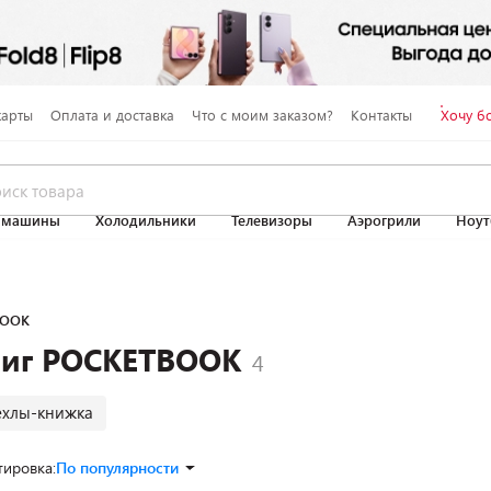
карты
Оплата и доставка
Что с моим заказом?
Контакты
Хочу б
 машины
Холодильники
Телевизоры
Аэрогрили
Ноут
BOOK
ниг POCKETBOOK
ехлы-книжка
тировка:
По популярности