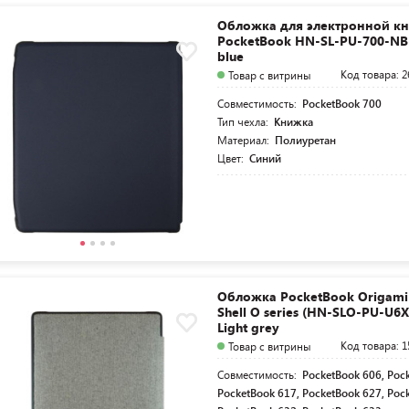
Обложка для электронной кн
PocketBook HN-SL-PU-700-NB
blue
Код товара: 2
Товар с витрины
Совместимость:
PocketBook 700
Тип чехла:
Книжка
Материал:
Полиуретан
Цвет:
Синий
Обложка PocketBook Origami
Shell O series (HN-SLO-PU-U6X
Light grey
Код товара: 1
Товар с витрины
Совместимость:
PocketBook 606, Poc
PocketBook 617, PocketBook 627, Poc