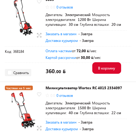
Разумная цена
0.0
0 отзывов
Двигатель:
Электрический
Мощность
электродвигателя:
1200 Вт
Ширина
культивации:
30 см
Глубина вспашки:
20 см
Заказать в магазин
- Завтра
Доставка курьером
- Завтра
Оплата частями
от
72,00
/мес
Код: 368184
Картой рассрочки
от
30,00
/мес
В корзину
360.
00
Сравнить
Миникультиватор Wortex RC 4015 2334097
Частями на 5 мес.
0.0
0 отзывов
Разумная цена
Двигатель:
Электрический
Мощность
электродвигателя:
1500 Вт
Ширина
культивации:
40 см
Глубина вспашки:
22 см
Заказать в магазин
- Завтра
Доставка курьером
- Завтра