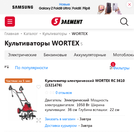
Главная
Каталог
Культиваторы
WORTEX
Культиваторы WORTEX
Электрические
Бензиновые
Аккумуляторные
Мотоблок
1
По популярности
Фильтры
Культиватор электрический WORTEX RC 3610
Частями на 5 мес.
(1321476)
Разумная цена
0.0
0 отзывов
Двигатель:
Электрический
Мощность
электродвигателя:
1050 Вт
Ширина
культивации:
36 см
Глубина вспашки:
22 см
Заказать в магазин
- Завтра
Доставка курьером
- Завтра