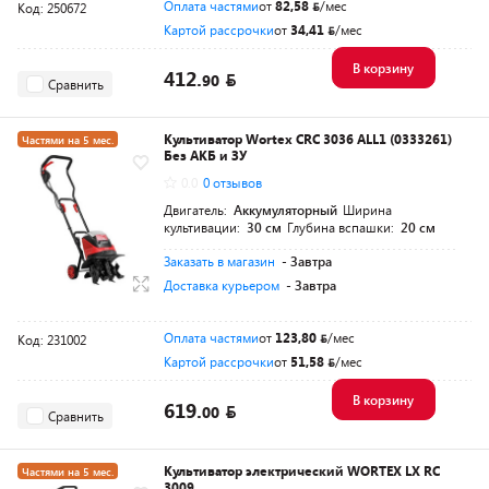
Оплата частями
от
82,58
/мес
Код: 250672
Картой рассрочки
от
34,41
/мес
В корзину
412.
90
Сравнить
Культиватор Wortex CRC 3036 ALL1 (0333261)
Частями на 5 мес.
Без АКБ и ЗУ
Разумная цена
0.0
0 отзывов
Двигатель:
Аккумуляторный
Ширина
культивации:
30 см
Глубина вспашки:
20 см
Заказать в магазин
- Завтра
Доставка курьером
- Завтра
Оплата частями
от
123,80
/мес
Код: 231002
Картой рассрочки
от
51,58
/мес
В корзину
619.
00
Сравнить
Культиватор электрический WORTEX LX RC
Частями на 5 мес.
3009