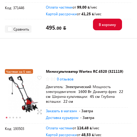
Оплата частями
от
99,00
/мес
Код: 371446
Картой рассрочки
от
41,25
/мес
В корзину
495.
00
Сравнить
Миникультиватор Wortex RC 4520 (321119)
Частями на 5 мес.
0.0
0 отзывов
Разумная цена
Двигатель:
Электрический
Мощность
электродвигателя:
1600 Вт
Диаметр фрез:
22
см
Ширина культивации:
45 см
Глубина
вспашки:
22 см
Заказать в магазин
- Завтра
Доставка курьером
- Завтра
Оплата частями
от
116,48
/мес
Код: 193503
Картой рассрочки
от
48,53
/мес