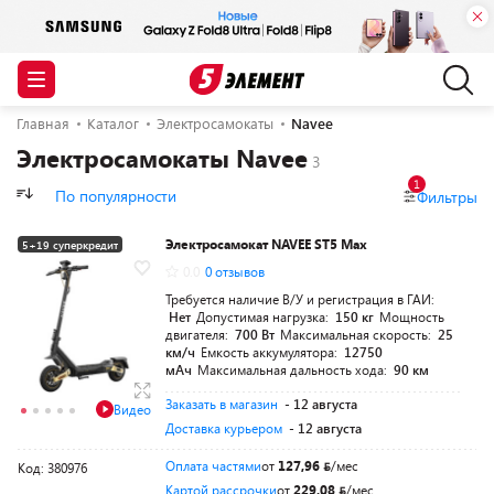
Главная
Каталог
Электросамокаты
Navee
Электросамокаты Navee
1
По популярности
Фильтры
Электросамокат NAVEE ST5 Max
5+19 суперкредит
0.0
0 отзывов
Требуется наличие В/У и регистрация в ГАИ:
Нет
Допустимая нагрузка:
150 кг
Мощность
двигателя:
700 Вт
Максимальная скорость:
25
км/ч
Емкость аккумулятора:
12750
мАч
Максимальная дальность хода:
90 км
Заказать в магазин
- 12 августа
Видео
Доставка курьером
- 12 августа
Оплата частями
от
127,96
/мес
Код: 380976
Картой рассрочки
от
229,08
/мес