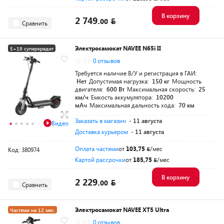
В корзину
2 749.
00
Сравнить
Электросамокат NAVEE N65i II
5+19 суперкредит
0.0
0 отзывов
Требуется наличие В/У и регистрация в ГАИ:
Нет
Допустимая нагрузка:
150 кг
Мощность
двигателя:
600 Вт
Максимальная скорость:
25
км/ч
Емкость аккумулятора:
10200
мАч
Максимальная дальность хода:
70 км
Заказать в магазин
- 11 августа
Видео
Доставка курьером
- 11 августа
Оплата частями
от
103,75
/мес
Код: 380974
Картой рассрочки
от
185,75
/мес
В корзину
2 229.
00
Сравнить
Электросамокат NAVEE XT5 Ultra
Частями на 12 мес.
0.0
0 отзывов