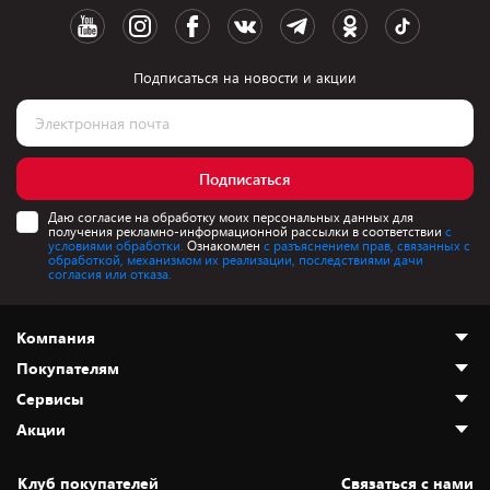
Подписаться на новости и акции
Подписаться
Даю согласие на обработку моих персональных данных для
получения рекламно-информационной рассылки в соответствии
с
условиями обработки.
Ознакомлен
с разъяснением прав, связанных с
обработкой, механизмом их реализации, последствиями дачи
согласия или отказа.
Компания
Покупателям
О нас
Сервисы
Адреса магазинов
Как сделать заказ
Акции
Новости
Оплата и доставка
Программа «Защита+»
Статьи и обзоры
Безналичный расчёт
Установка техники
Скидки и промокоды
Клуб покупателей
Cвязаться с нами