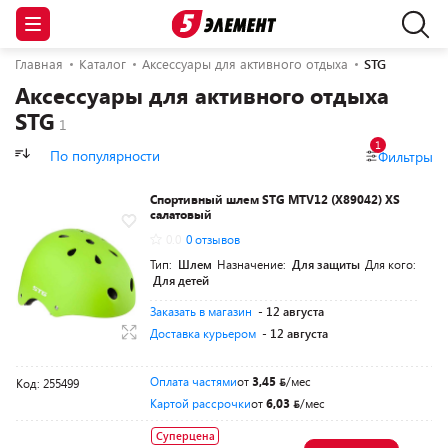
Главная
Каталог
Аксессуары для активного отдыха
STG
Аксессуары для активного отдыха
STG
1
По популярности
Фильтры
Спортивный шлем STG MTV12 (Х89042) XS
салатовый
0.0
0 отзывов
Тип:
Шлем
Назначение:
Для защиты
Для кого:
Для детей
Заказать в магазин
- 12 августа
Доставка курьером
- 12 августа
Оплата частями
от
3,45
/мес
Код: 255499
Картой рассрочки
от
6,03
/мес
Суперцена