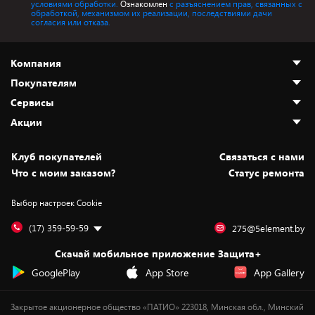
условиями обработки.
Ознакомлен
с разъяснением прав, связанных с
обработкой, механизмом их реализации, последствиями дачи
согласия или отказа.
Компания
Покупателям
О нас
Сервисы
Адреса магазинов
Как сделать заказ
Акции
Новости
Оплата и доставка
Программа «Защита+»
Статьи и обзоры
Безналичный расчёт
Установка техники
Скидки и промокоды
Клуб покупателей
Cвязаться с нами
Вакансии
Обмен и возврат товара
Для игровых консолей
Белорусские товары
Что с моим заказом?
Статус ремонта
Контакты
Юридическая информация
Подписки на видеосервисы
Подарки
Выбор настроек Cookie
Дай пять добру!
Обработка персональных данных
Для мобильных устройств
Бонусы
Подарочные карты
Для компьютеров
Оплата частями
(17) 359-59-59
275@5element.by
Утилизация старой техники
Предзаказы
Скачай мобильное приложение Защита+
Сервисные центры
Новинки
GooglePlay
App Store
App Gallery
Уценка
Закрытое акционерное общество «ПАТИО» 223018, Минская обл., Минский