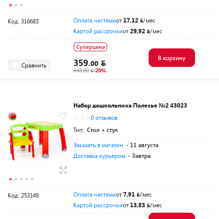
Оплата частями
от
17,12
/мес
Код: 316683
Картой рассрочки
от
29,92
/мес
Суперцена
В корзину
359.
00
Сравнить
448.00
-20%
Набор дошкольника Полесье №2 43023
0.0
0 отзывов
Тип:
Стол + стул
Заказать в магазин
- 11 августа
Доставка курьером
- Завтра
Оплата частями
от
7,91
/мес
Код: 253149
Картой рассрочки
от
13,83
/мес