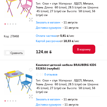
Тип:
Стол + стул
Материал:
ЛДСП, Металл,
Ткань
Длина:
60 (стол), 28.5 (стул) см
Ширина:
45 (стол), 27 (стул) см
Высота:
58 (стол), 56
(стул) см
Заказать в магазин
- 11 августа
Доставка курьером
- 11 августа
Оплата частями
от
5,91
/мес
Код: 278468
Картой рассрочки
от
10,33
/мес
В корзину
124.
00
Сравнить
Комплект детской мебели BRAUBERG KIDS
532634 (голубой)
0.0
0 отзывов
Тип:
Стол + стул
Материал:
ЛДСП, Металл,
Ткань
Длина:
60 (стол), 28.5 (стул) см
Ширина:
45 (стол), 27 (стул) см
Высота:
58 (стол), 56
(стул) см
Заказать в магазин
- 11 августа
Доставка курьером
- 11 августа