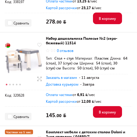
Оплата частями
от
13,25
/мес
Код: 338197
Картой рассрочки
от
23,17
/мес
В корзину
278.
00
Сравнить
Набор дошкольника Полесье №2 (серо-
бежевый) 11514
0.0
0 отзывов
Тип:
Стол + стул
Материал:
Пластик
Длина:
64
(стол), 37 (стул) см
Ширина:
54 (стол), 30
(стул) см
Высота:
50 (стол), 50 (стул) см
Заказать в магазин
- 11 августа
Доставка курьером
- Завтра
Оплата частями
от
6,91
/мес
Код: 320628
Картой рассрочки
от
12,08
/мес
В корзину
145.
00
Сравнить
Комплект мебели с детским столом Doloni и
Частями на 5 мес.
2-мя стульями / 04680/7