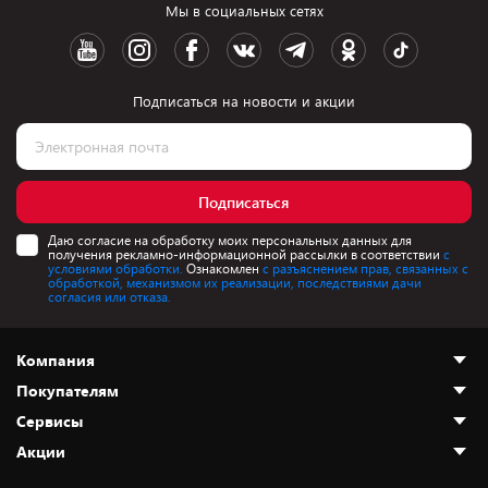
Мы в социальных сетях
Подписаться на новости и акции
Подписаться
Даю согласие на обработку моих персональных данных для
получения рекламно-информационной рассылки в соответствии
с
условиями обработки.
Ознакомлен
с разъяснением прав, связанных с
обработкой, механизмом их реализации, последствиями дачи
согласия или отказа.
Компания
Покупателям
О нас
Сервисы
Адреса магазинов
Как сделать заказ
Акции
Новости
Оплата и доставка
Программа «Защита+»