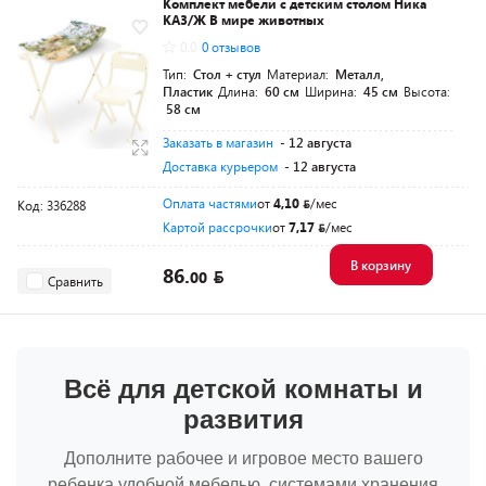
Комплект мебели с детским столом Ника
КА3/Ж В мире животных
0.0
0 отзывов
Тип:
Стол + стул
Материал:
Металл,
Пластик
Длина:
60 см
Ширина:
45 см
Высота:
58 см
Заказать в магазин
- 12 августа
Доставка курьером
- 12 августа
Оплата частями
от
4,10
/мес
Код: 336288
Картой рассрочки
от
7,17
/мес
В корзину
86.
00
Сравнить
Всё для детской комнаты и
развития
Дополните рабочее и игровое место вашего
ребенка удобной мебелью, системами хранения