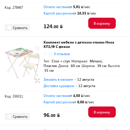
Оплата частями
от
5,91
/мес
Код: 278467
Картой рассрочки
от
10,33
/мес
В корзину
124.
00
Сравнить
Комплект мебели с детским столом Ника
КП1/Ф С феями
0.0
0 отзывов
Тип:
Стол + стул
Материал:
Металл,
Пластик
Длина:
60 см
Ширина:
36 см
Высота:
55 см
Заказать в магазин
- 12 августа
Доставка курьером
- 12 августа
Оплата частями
от
4,58
/мес
Код: 336311
Картой рассрочки
от
8,00
/мес
В корзину
96.
00
Сравнить