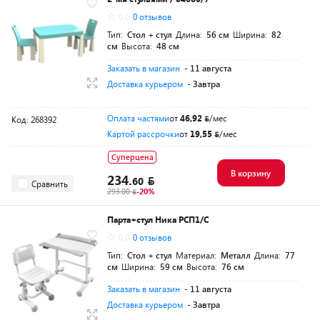
0.0
0 отзывов
Тип:
Стол + стул
Длина:
56 см
Ширина:
82
см
Высота:
48 см
Заказать в магазин
- 11 августа
Доставка курьером
- Завтра
Оплата частями
от
46,92
/мес
Код: 268392
Картой рассрочки
от
19,55
/мес
Суперцена
В корзину
234.
60
Сравнить
293.00
-20%
Парта+стул Ника РСП1/С
0.0
0 отзывов
Тип:
Стол + стул
Материал:
Металл
Длина:
77
см
Ширина:
59 см
Высота:
76 см
Заказать в магазин
- 11 августа
Доставка курьером
- Завтра