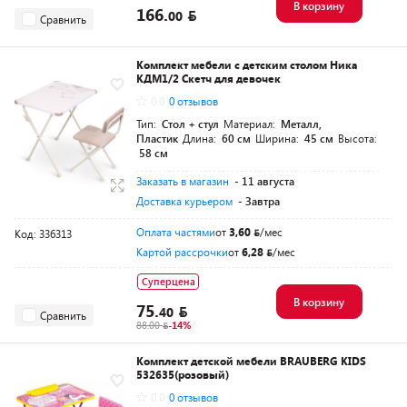
В корзину
166.
00
Сравнить
Комплект мебели с детским столом Ника
КДМ1/2 Скетч для девочек
0.0
0 отзывов
Тип:
Стол + стул
Материал:
Металл,
Пластик
Длина:
60 см
Ширина:
45 см
Высота:
58 см
Заказать в магазин
- 11 августа
Доставка курьером
- Завтра
Оплата частями
от
3,60
/мес
Код: 336313
Картой рассрочки
от
6,28
/мес
Суперцена
В корзину
75.
40
Сравнить
88.00
-14%
Комплект детской мебели BRAUBERG KIDS
532635(розовый)
0.0
0 отзывов