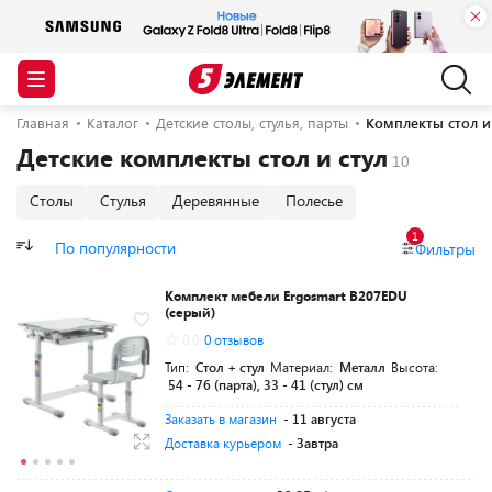
Главная
Каталог
Детские столы, стулья, парты
Комплекты стол и
Детские комплекты стол и стул
Столы
Стулья
Деревянные
Полесье
1
По популярности
Фильтры
Комплект мебели Ergosmart B207EDU
(серый)
0.0
0 отзывов
Тип:
Стол + стул
Материал:
Металл
Высота:
54 - 76 (парта), 33 - 41 (стул) см
Заказать в магазин
- 11 августа
Доставка курьером
- Завтра