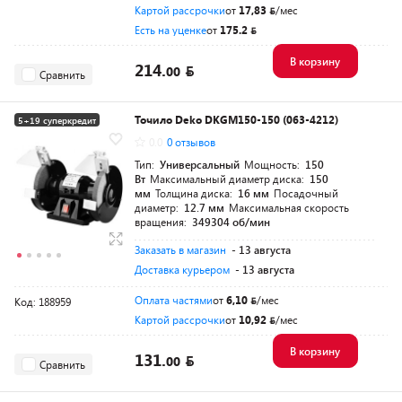
Картой рассрочки
от
17,83
/мес
Есть на уценке
от
175.2
В корзину
214.
00
Сравнить
Точило Deko DKGM150-150 (063-4212)
5+19 суперкредит
0.0
0 отзывов
Разумная цена
Тип:
Универсальный
Мощность:
150
Вт
Максимальный диаметр диска:
150
мм
Толщина диска:
16 мм
Посадочный
диаметр:
12.7 мм
Максимальная скорость
вращения:
349304 об/мин
Заказать в магазин
- 13 августа
Доставка курьером
- 13 августа
Оплата частями
от
6,10
/мес
Код: 188959
Картой рассрочки
от
10,92
/мес
В корзину
131.
00
Сравнить