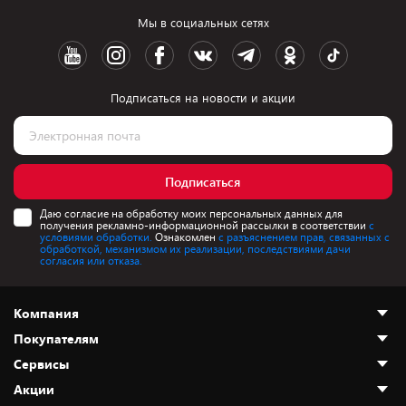
Мы в социальных сетях
Подписаться на новости и акции
Подписаться
Даю согласие на обработку моих персональных данных для
получения рекламно-информационной рассылки в соответствии
с
условиями обработки.
Ознакомлен
с разъяснением прав, связанных с
обработкой, механизмом их реализации, последствиями дачи
согласия или отказа.
Компания
Покупателям
О нас
Сервисы
Адреса магазинов
Как сделать заказ
Акции
Новости
Оплата и доставка
Программа «Защита+»