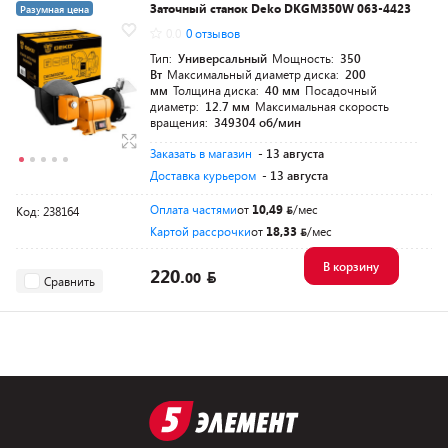
Заточный станок Deko DKGM350W 063-4423
Разумная цена
0.0
0 отзывов
Тип:
Универсальный
Мощность:
350
Вт
Максимальный диаметр диска:
200
мм
Толщина диска:
40 мм
Посадочный
диаметр:
12.7 мм
Максимальная скорость
вращения:
349304 об/мин
Заказать в магазин
- 13 августа
Доставка курьером
- 13 августа
Оплата частями
от
10,49
/мес
Код: 238164
Картой рассрочки
от
18,33
/мес
В корзину
220.
00
Сравнить