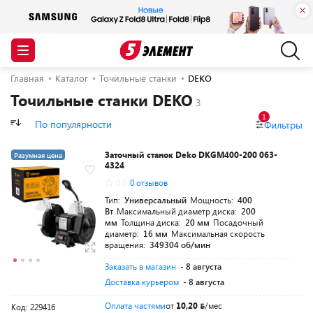
Главная
Каталог
Точильные станки
DEKO
Точильные станки DEKO
1
По популярности
Фильтры
Заточный станок Deko DKGM400-200 063-
Разумная цена
4324
0.0
0 отзывов
Тип:
Универсальный
Мощность:
400
Вт
Максимальный диаметр диска:
200
мм
Толщина диска:
20 мм
Посадочный
диаметр:
16 мм
Максимальная скорость
вращения:
349304 об/мин
Заказать в магазин
- 8 августа
Доставка курьером
- 8 августа
Оплата частями
от
10,20
/мес
Код: 229416