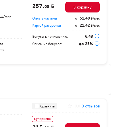
257.
00
В корзину
ход/мин
51,40
Оплата частями
от
/мес
21,42
Картой рассрочки
от
/мес
6.43
Бонусы к начислению:
до 25%
та
Списание бонусов:
ста
0.0
0 отзывов
Сравнить
Суперцена