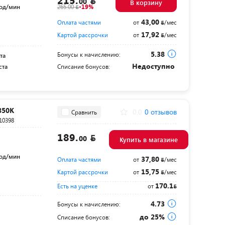
215.
00
В корзину
ход/мин
265.00
-19%
43,00
Оплата частями
от
/мес
17,92
Картой рассрочки
от
/мес
5.38
Бонусы к начислению:
та
Недоступно
ста
Списание бонусов:
850K
0.0
0 отзывов
Сравнить
10398
189.
00
Купить в магазине
ход/мин
37,80
Оплата частями
от
/мес
15,75
Картой рассрочки
от
/мес
170.1
Есть на уценке
от
4.73
Бонусы к начислению:
до 25%
Списание бонусов: