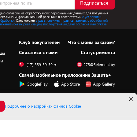
Подписаться
Даю согласие на обработку моих персональных данных для получения
рекламно-информационной рассылки в соответствии
с условиями
обработки.
Ознакомлен
с разъяснением прав, связанных с обработкой,
механизмом их реализации, последствиями дачи согласия или отказа.
Клуб покупателей
Что с моим заказом?
Cвязаться с нами
Статус ремонта
оды
ры
(17) 359-59-59
275@5element.by
Скачай мобильное приложение Защита+
GooglePlay
App Store
App Gallery
Подробнее о настройках файлов Cookie
Принимаем к оплате