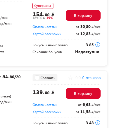
Суперцена
154.
00
В корзину
д/мин
189.00
-19%
ход/мин
30,80
Оплата частями
от
/мес
12,83
Картой рассрочки
от
/мес
3.85
Бонусы к начислению:
та
Недоступно
ста
Списание бонусов:
r ЛА-80/20
0.0
0 отзывов
Сравнить
139.
00
В корзину
плекте)
ход/мин
6,68
Оплата частями
от
/мес
11,58
Картой рассрочки
от
/мес
3.48
Бонусы к начислению: