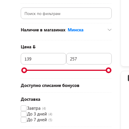
Наличие в магазинах
Минска
д. Боровая, 74а (ТЦ «Экспобел»)
(3)
пр-т Дзержинского, 104-2 (ТЦ «Титан», 1
Цена
этаж)
(2)
пр-т Партизанский, 79 (ТЦ «Prizma»,
цокольный этаж)
(2)
ул. Голубка, 2 (ТЦ «Бонус», 2 этаж)
(2)
ул. Денисовская, 8 (ТЦ «Корона-Сити», 1
этаж)
(2)
ул. Монтажников, 2 (Гипермаркет
Доступно списание бонусов
«Евроопт», 1 этаж)
(2)
Доставка
Завтра
(4)
До 3 дней
(4)
До 7 дней
(5)