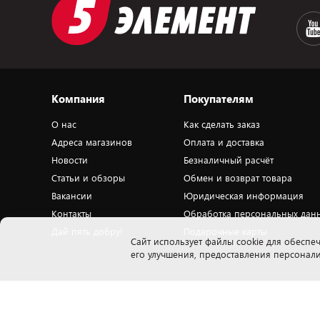
Компания
Покупателям
О нас
Как сделать заказ
Адреса магазинов
Оплата и доставка
Новости
Безналичный расчёт
Статьи и обзоры
Обмен и возврат товара
Вакансии
Юридическая информация
Контакты
Обработка персональных дан
Дай пять добру!
Подарочные карты
Cайт использует файлы cookie для обеспеч
его улучшения, предоставления персона
Закрытое акционерное общество «ПАТИО» 223018, Минская обл., Минский
Н
р-н, Ждановичский с/с, 53, вблизи д.Тарасово, оф. 503.1. Свидетельство о
п
государственной регистрации ЗАО «ПАТИО» выдано Мингорисполкомом
ю