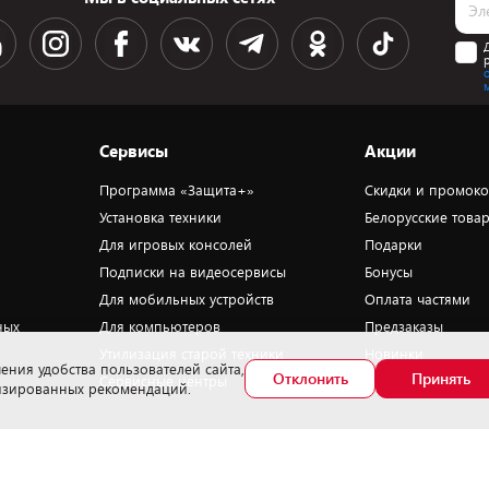
Сервисы
Акции
Программа «Защита+»
Скидки и промок
Установка техники
Белорусские това
Для игровых консолей
Подарки
Подписки на видеосервисы
Бонусы
Для мобильных устройств
Оплата частями
ных
Для компьютеров
Предзаказы
Утилизация старой техники
Новинки
ения удобства пользователей сайта,
Отклонить
Принять
Сервисные центры
Уценка
лизированных рекомендаций.
омер телефона работников, уполномоченных рассматривать обращения
окупателей в соответствии с законодательством об обращениях граждан и
ридических лиц: +375172702914 - Минский районный исполнительный комитет ,