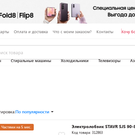
карты
Оплата и доставка
Что с моим заказом?
Контакты
Хочу б
ы
Стиральные машины
Холодильники
Телевизоры
Аэ
тировка:
По популярности
Электролобзик STAVR SJS 90-
Частями на 5 мес.
Код товара: 312863