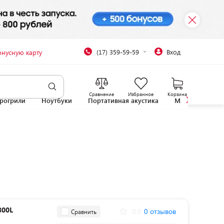
(17) 359-59-59
Вход
онусную карту
Сравнение
Избранное
Корзина
рогрили
Ноутбуки
Портативная акустика
Микроволновы
800L
0.0
0 отзывов
Сравнить