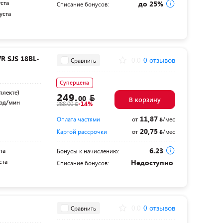
уста
до 25%
Списание бонусов:
уста
R SJS 18BL-
0.0
0 отзывов
Сравнить
Суперцена
плекте)
249.
00
В корзину
ход/мин
288.00
-14%
11,87
Оплата частями
от
/мес
20,75
Картой рассрочки
от
/мес
6.23
та
Бонусы к начислению:
ста
Недоступно
Списание бонусов:
0.0
0 отзывов
Сравнить