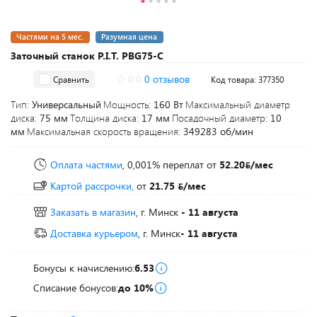
Частями на 5 мес.
Разумная цена
Заточный станок P.I.T. PBG75-C
0.0
0 отзывов
Сравнить
Код товара: 377350
Тип:
Универсальный
Мощность:
160 Вт
Максимальный диаметр
диска:
75 мм
Толщина диска:
17 мм
Посадочный диаметр:
10
мм
Максимальная скорость вращения:
349283 об/мин
Оплата частями
, 0,001% переплат
от
52.20
/мес
Картой рассрочки,
от
21.75
/мес
Заказать в магазин
, г. Минск
- 11 августа
Доставка курьером
, г. Минск
- 11 августа
Бонусы к начислению:
6.53
Списание бонусов:
до 10%