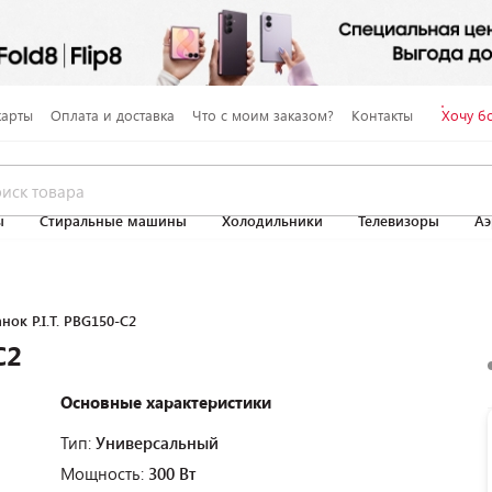
карты
Оплата и доставка
Что с моим заказом?
Контакты
Хочу б
ы
Стиральные машины
Холодильники
Телевизоры
Аэ
нок P.I.T. PBG150-C2
C2
Основные характеристики
Тип:
Универсальный
Мощность:
300 Вт