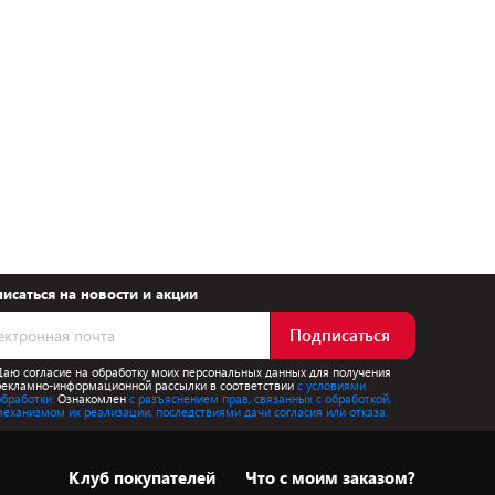
исаться на новости и акции
Подписаться
Даю согласие на обработку моих персональных данных для получения
рекламно-информационной рассылки в соответствии
с условиями
обработки.
Ознакомлен
с разъяснением прав, связанных с обработкой,
механизмом их реализации, последствиями дачи согласия или отказа.
Клуб покупателей
Что с моим заказом?