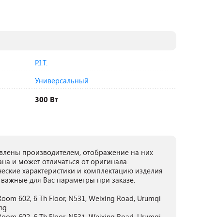
P.I.T.
Универсальный
300 Вт
лены производителем, отображение на них
ана и может отличаться от оригинала.
ческие характеристики и комплектацию изделия
 важные для Вас параметры при заказе.
oom 602, 6 Th Floor, N531, Weixing Road, Urumqi
ng
oom 602, 6 Th Floor, N531, Weixing Road, Urumqi