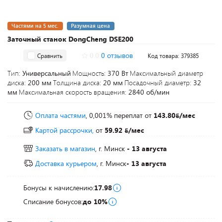
Частями на 5 мес.
Разумная цена
Заточный станок DongCheng DSE200
0.0
0 отзывов
Сравнить
Код товара: 379385
Тип:
Универсальный
Мощность:
370 Вт
Максимальный диаметр
диска:
200 мм
Толщина диска:
20 мм
Посадочный диаметр:
32
мм
Максимальная скорость вращения:
2840 об/мин
Оплата частями
, 0,001% переплат
от
143.80
/мес
Картой рассрочки,
от
59.92
/мес
Заказать в магазин
, г. Минск
- 13 августа
Доставка курьером
, г. Минск
- 13 августа
Бонусы к начислению:
17.98
Списание бонусов:
до 10%