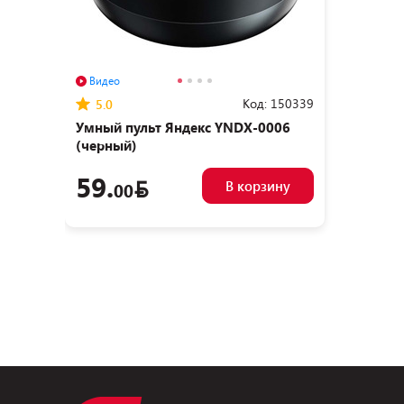
Видео
Код:
150339
5.0
Умный пульт Яндекс YNDX-0006
(черный)
59.
В корзину
00