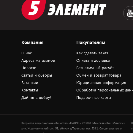
Компания
Покупателям
О нас
Как сделать заказ
Адреса магазинов
Оплата и доставка
Новости
Безналичный расчёт
Статьи и обзоры
Обмен и возврат товара
Вакансии
Юридическая информация
Контакты
Обработка персональных дан
Дай пять добру!
Подарочные карты
Закрытое акционерное общество «ПАТИО» 223018, Минская обл., Минский
Н
р-н, Ждановичский с/с, 53, вблизи д.Тарасово, оф. 503.1. Свидетельство о
п