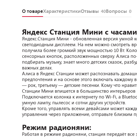
О товаре
Характеристики
Отзывы
Вопросы
40
0
Яндекс Станция Мини с часами
Яндекс.Станция Мини - обновленная версия умной к
светодиодным дисплеем. На нем можно смотреть вре
получила более громкий звук мощностью 10 Вт. Коло
сенсорных кнопок, расположенных сверху. Алиса п
подбирать музыку, знает много детских сказок, разб
важных делах.
Алиса в Яндекс Станции может распознавать домашн
предпочтения и на основе этого включать каждому 
— рок, третьему — детские песенки. Кому что нравит
Станции Мини впишется в большинство интерьеров 
Подключается колонка к интернету по Wi-Fi, а Bluetoo
умную лампу, пылесос и сотни других устройств.
Кроме того, управлять всеми девайсами может кажд
управления через приложение, отправьте близким п
Режим радионяни:
Работая в режиме радионяни, станция передаёт все 