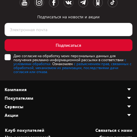
Подписаться на новости и акции
Подписаться
Даю согласие на обработку моих персональных данных для
получения рекламно-информационной рассылки в соответствии
с
условиями обработки.
Ознакомлен
с разъяснением прав, связанных с
обработкой, механизмом их реализации, последствиями дачи
согласия или отказа.
Компания
Покупателям
О нас
Сервисы
Адреса магазинов
Как сделать заказ
Акции
Новости
Оплата и доставка
Программа «Защита+»
Статьи и обзоры
Безналичный расчёт
Установка техники
Скидки и промокоды
Клуб покупателей
Cвязаться с нами
Вакансии
Обмен и возврат товара
Для игровых консолей
Белорусские товары