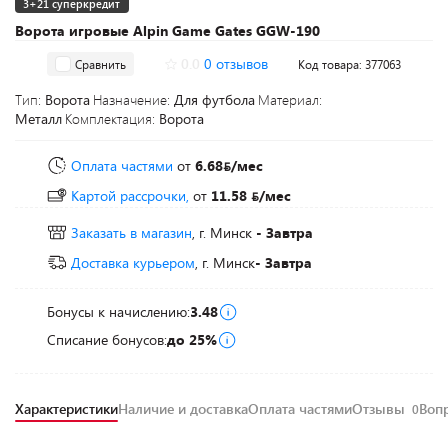
3+21 суперкредит
Ворота игровые Alpin Game Gates GGW-190
0.0
0 отзывов
Сравнить
Код товара: 377063
Тип:
Ворота
Назначение:
Для футбола
Материал:
Металл
Комплектация:
Ворота
Оплата частями
от
6.68
/мес
Картой рассрочки,
от
11.58
/мес
Заказать в магазин
, г. Минск
- Завтра
Доставка курьером
, г. Минск
- Завтра
Бонусы к начислению:
3.48
Списание бонусов:
до 25%
Характеристики
Наличие и доставка
Оплата частями
Отзывы
Воп
0