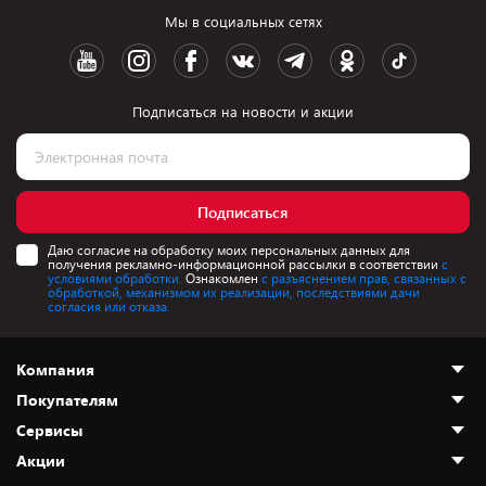
Мы в социальных сетях
Подписаться на новости и акции
Подписаться
Даю согласие на обработку моих персональных данных для
получения рекламно-информационной рассылки в соответствии
с
условиями обработки.
Ознакомлен
с разъяснением прав, связанных с
обработкой, механизмом их реализации, последствиями дачи
согласия или отказа.
Компания
Покупателям
О нас
Сервисы
Адреса магазинов
Как сделать заказ
Акции
Новости
Оплата и доставка
Программа «Защита+»