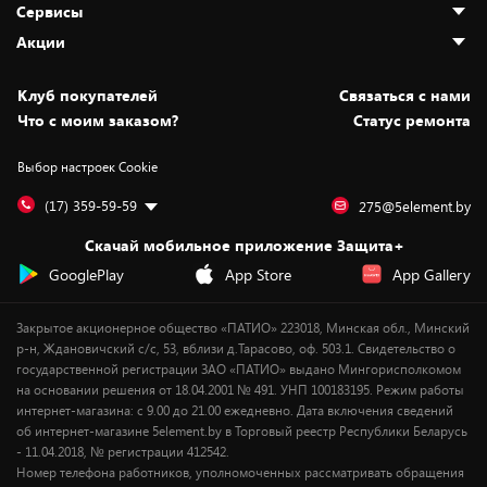
Сервисы
Адреса магазинов
Как сделать заказ
Акции
Новости
Оплата и доставка
Программа «Защита+»
Статьи и обзоры
Безналичный расчёт
Установка техники
Скидки и промокоды
Клуб покупателей
Cвязаться с нами
Вакансии
Обмен и возврат товара
Для игровых консолей
Белорусские товары
Что с моим заказом?
Статус ремонта
Контакты
Юридическая информация
Подписки на видеосервисы
Подарки
Выбор настроек Cookie
Дай пять добру!
Обработка персональных данных
Для мобильных устройств
Бонусы
Подарочные карты
Для компьютеров
Оплата частями
(17) 359-59-59
275@5element.by
Утилизация старой техники
Предзаказы
Скачай мобильное приложение Защита+
Сервисные центры
Новинки
GooglePlay
App Store
App Gallery
Уценка
Закрытое акционерное общество «ПАТИО» 223018, Минская обл., Минский
р-н, Ждановичский с/с, 53, вблизи д.Тарасово, оф. 503.1. Свидетельство о
государственной регистрации ЗАО «ПАТИО» выдано Мингорисполкомом
на основании решения от 18.04.2001 № 491. УНП 100183195. Режим работы
интернет-магазина: с 9.00 до 21.00 ежедневно. Дата включения сведений
об интернет-магазине 5element.by в Торговый реестр Республики Беларусь
- 11.04.2018, № регистрации 412542.
Номер телефона работников, уполномоченных рассматривать обращения