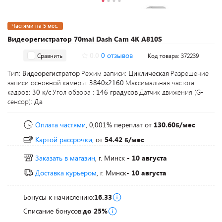
Частями на 5 мес.
Видеорегистратор 70mai Dash Cam 4K A810S
0.0
0 отзывов
Сравнить
Код товара: 372239
Тип:
Видеорегистратор
Режим записи:
Циклическая
Разрешение
записи основной камеры:
3840x2160
Максимальная частота
кадров:
30 к/с
Угол обзора :
146 градусов
Датчик движения (G-
сенсор):
Да
Оплата частями
, 0,001% переплат
от
130.60
/мес
Картой рассрочки,
от
54.42
/мес
Заказать в магазин
, г. Минск
- 10 августа
Доставка курьером
, г. Минск
- 10 августа
Бонусы к начислению:
16.33
Списание бонусов:
до 25%