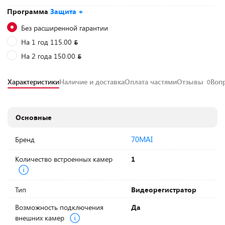
Программа
Защита +
Без расширенной гарантии
На 1 год 115.00
На 2 года 150.00
Характеристики
Наличие и доставка
Оплата частями
Отзывы
Воп
0
Основные
70MAI
Бренд
Количество встроенных камер
1
Тип
Видеорегистратор
Возможность подключения
Да
внешних камер