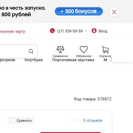
(17) 359-59-59
Вход
онусную карту
Сравнение
Избранное
Корзина
рогрили
Ноутбуки
Портативная акустика
Микроволновы
Код товара: 376872
0.0
0 отзывов
Сравнить