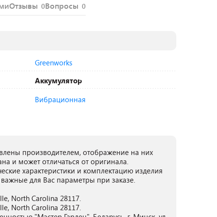
ями
Отзывы
Вопросы
0
0
Greenworks
Аккумулятор
Вибрационная
лены производителем, отображение на них
ана и может отличаться от оригинала.
ческие характеристики и комплектацию изделия
 важные для Вас параметры при заказе.
lle, North Carolina 28117.
lle, North Carolina 28117.
ностью "Мастер Гарден", Беларусь, г. Минск, ул.