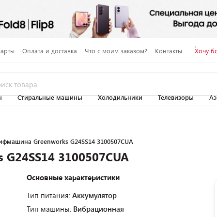
карты
Оплата и доставка
Что с моим заказом?
Контакты
Хочу б
ы
Стиральные машины
Холодильники
Телевизоры
Аэ
фмашина Greenworks G24SS14 3100507CUA
 G24SS14 3100507CUA
Основные характеристики
Тип питания:
Аккумулятор
Тип машины:
Вибрационная