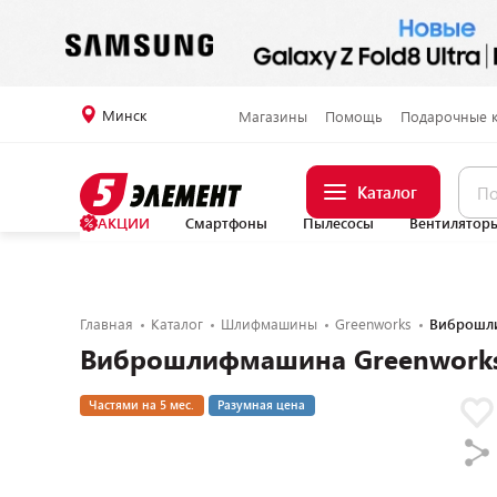
Минск
Магазины
Помощь
Подарочные 
Каталог
АКЦИИ
Смартфоны
Пылесосы
Вентилятор
Главная
Каталог
Шлифмашины
Greenworks
Виброшли
Виброшлифмашина Greenworks
Частями на 5 мес.
Разумная цена