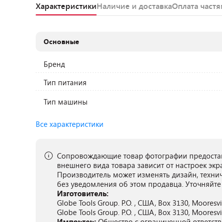
Характеристики
Наличие и доставка
Оплата част
Основные
Бренд
Тип питания
Тип машины
Все характеристики
Сопровождающие товар фотографии предостав
внешнего вида товара зависит от настроек экр
Производитель может изменять дизайн, техни
без уведомления об этом продавца. Уточняйте
Изготовитель:
Globe Tools Group. P.O. , США, Box 3130, Mooresvi
Globe Tools Group. P.O. , США, Box 3130, Mooresvi
Импортер:
Общество с ограниченной ответствен