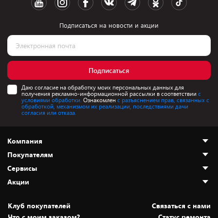
Подписаться на новости и акции
Подписаться
Даю согласие на обработку моих персональных данных для
получения рекламно-информационной рассылки в соответствии
с
условиями обработки.
Ознакомлен
с разъяснением прав, связанных с
обработкой, механизмом их реализации, последствиями дачи
согласия или отказа.
Компания
Покупателям
О нас
Сервисы
Адреса магазинов
Как сделать заказ
Акции
Новости
Оплата и доставка
Программа «Защита+»
Статьи и обзоры
Безналичный расчёт
Установка техники
Скидки и промокоды
Клуб покупателей
Cвязаться с нами
Вакансии
Обмен и возврат товара
Для игровых консолей
Белорусские товары
Что с моим заказом?
Статус ремонта