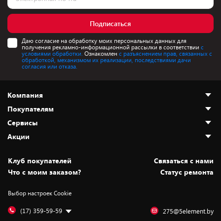
Подписаться
Даю согласие на обработку моих персональных данных для
получения рекламно-информационной рассылки в соответствии
с
условиями обработки.
Ознакомлен
с разъяснением прав, связанных с
обработкой, механизмом их реализации, последствиями дачи
согласия или отказа.
Компания
Покупателям
О нас
Сервисы
Адреса магазинов
Как сделать заказ
Акции
Новости
Оплата и доставка
Программа «Защита+»
Статьи и обзоры
Безналичный расчёт
Установка техники
Скидки и промокоды
Клуб покупателей
Cвязаться с нами
Вакансии
Обмен и возврат товара
Для игровых консолей
Белорусские товары
Что с моим заказом?
Статус ремонта
Контакты
Юридическая информация
Подписки на видеосервисы
Подарки
Выбор настроек Cookie
Дай пять добру!
Обработка персональных данных
Для мобильных устройств
Бонусы
Подарочные карты
Для компьютеров
Оплата частями
(17) 359-59-59
275@5element.by