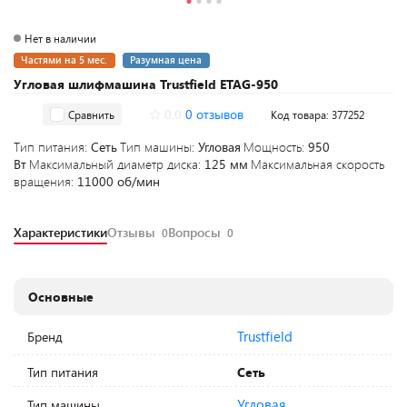
Нет в наличии
Частями на 5 мес.
Разумная цена
Угловая шлифмашина Trustfield ETAG-950
0.0
0 отзывов
Сравнить
Код товара: 377252
Тип питания:
Сеть
Тип машины:
Угловая
Мощность:
950
Вт
Максимальный диаметр диска:
125 мм
Максимальная скорость
вращения:
11000 об/мин
Характеристики
Отзывы
Вопросы
0
0
Основные
Trustfield
Бренд
Тип питания
Сеть
Угловая
Тип машины