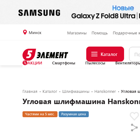
Минск
Магазины
Помощь
Подарочные 
Каталог
АКЦИИ
Смартфоны
Пылесосы
Вентилятор
Главная
Каталог
Шлифмашины
Hanskonner
Угловая 
Угловая шлифмашина Hanskon
Частями на 5 мес.
Разумная цена