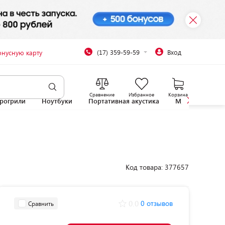
(17) 359-59-59
Вход
онусную карту
Сравнение
Избранное
Корзина
рогрили
Ноутбуки
Портативная акустика
Микроволновы
Код товара: 377657
0.0
0 отзывов
Сравнить