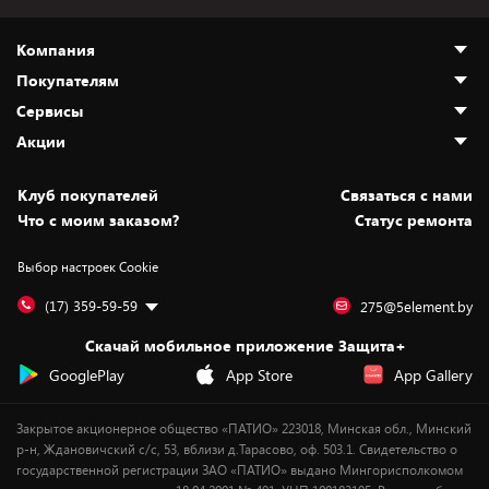
Компания
Покупателям
О нас
Сервисы
Адреса магазинов
Как сделать заказ
Акции
Новости
Оплата и доставка
Программа «Защита+»
Статьи и обзоры
Юрлицам
Установка техники
Скидки и промокоды
Клуб покупателей
Cвязаться с нами
Вакансии
Обмен и возврат товара
Для игровых консолей
Белорусские товары
Что с моим заказом?
Статус ремонта
Контакты
Юридическая информация
Подписки на видеосервисы
Подарки
Выбор настроек Cookie
Дай пять добру!
Обработка персональных данных
Для мобильных устройств
Бонусы
Подарочные карты
Для компьютеров
Оплата частями
(17) 359-59-59
275@5element.by
Утилизация старой техники
Предзаказы
Скачай мобильное приложение Защита+
Сервисные центры
Новинки
GooglePlay
App Store
App Gallery
Уценка
Закрытое акционерное общество «ПАТИО» 223018, Минская обл., Минский
р-н, Ждановичский с/с, 53, вблизи д.Тарасово, оф. 503.1. Свидетельство о
государственной регистрации ЗАО «ПАТИО» выдано Мингорисполкомом