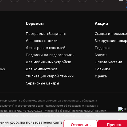
Сервисы
Акции
Программа «Защита+»
Скидки и промок
Установка техники
Белорусские това
Для игровых консолей
Подарки
Подписки на видеосервисы
Бонусы
Для мобильных устройств
Оплата частями
ных
Для компьютеров
Новинки
Утилизация старой техники
Уценка
Сервисные центры
омер телефона работников, уполномоченных рассматривать обращения
окупателей в соответствии с законодательством об обращениях граждан и
ридических лиц: +375172702914 - Минский районный исполнительный комитет ,
тдел торговли и услуг. Служба по работе с покупателями ЗАО «ПАТИО» (по
Выбор
опросам рассмотрения обращения покупателей о нарушении их прав): Тел.:
ения удобства пользователей сайта,
Отклонить
Принять
37517-359-23-83. Электронная почта: 5@5element.by