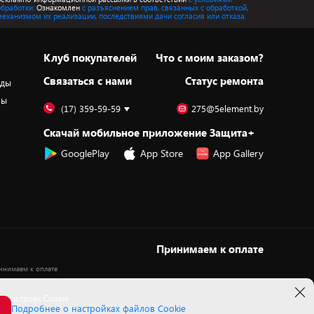
обработки.
Ознакомлен
с разъяснением прав, связанных с обработкой,
механизмом их реализации, последствиями дачи согласия или отказа.
Клуб покупателей
Что с моим заказом?
Cвязаться с нами
Статус ремонта
оды
ры
(17) 359-59-59
275@5element.by
Скачай мобильное приложение Защита+
GooglePlay
App Store
App Gallery
Принимаем к оплате
 настроек Cookie
Подробнее о настройках файлов Cookie