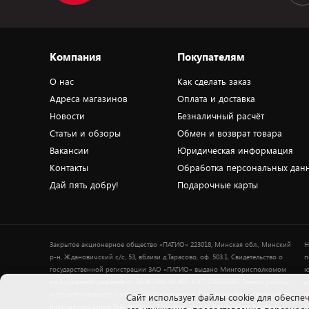
Компания
Покупателям
О нас
Как сделать заказ
Адреса магазинов
Оплата и доставка
Новости
Безналичный расчёт
Статьи и обзоры
Обмен и возврат товара
Вакансии
Юридическая информация
Контакты
Обработка персональных дан
Дай пять добру!
Подарочные карты
Закрытое акционерное общество «ПАТИО» 223018, Минская обл., Минский
Н
р-н, Ждановичский с/с, 53, вблизи д.Тарасово, оф. 503.1. Свидетельство о
п
государственной регистрации ЗАО «ПАТИО» выдано Мингорисполкомом
ю
на основании решения от 18.04.2001 № 491. УНП 100183195. Режим работы
о
интернет-магазина: с 9.00 до 21.00 ежедневно. Дата включения сведений об
в
Cайт использует файлы cookie для обеспеч
интернет-магазине 5element.by в Торговый реестр Республики Беларусь -
+