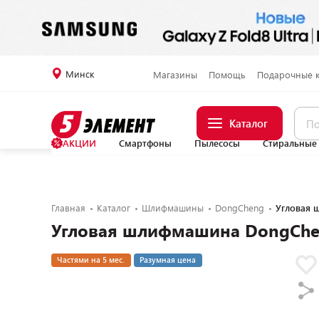
Минск
Магазины
Помощь
Подарочные 
Каталог
АКЦИИ
Смартфоны
Пылесосы
Стиральные
Главная
Каталог
Шлифмашины
DongCheng
Угловая 
Угловая шлифмашина DongChe
Частями на 5 мес.
Разумная цена