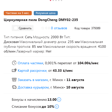
Частями на 5 мес.
Разумная цена
Циркулярная пила DongCheng DMY02-235
0.0
0 отзывов
Сравнить
Код товара: 379389
Тип питания:
Сеть
Мощность:
2000 Вт
Тип:
Дисковая
Максимальный диаметр диска:
235 мм
Максимальная
глубина пропила:
85 мм
Максимальная скорость вращения:
4100
об/мин
Лазерный маркер:
Нет
Оплата частями
, 0,001% переплат
от
104.00
/мес
Картой рассрочки,
от
43.33
/мес
Заказать в магазин
, г. Минск
- 11 августа
Доставка курьером
, г. Минск
- 10 августа
Бонусы к начислению:
13.00
Списание бонусов:
до 10%