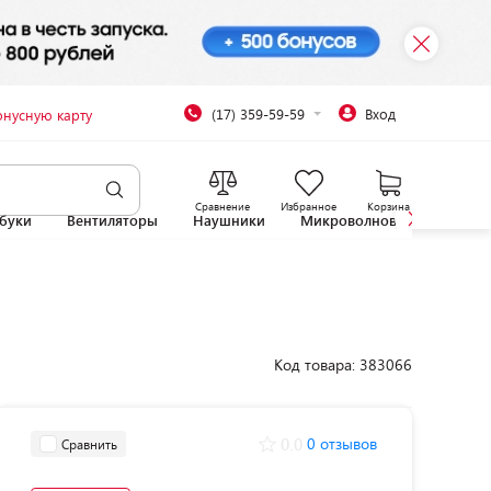
(17) 359-59-59
Вход
онусную карту
Сравнение
Избранное
Корзина
буки
Вентиляторы
Наушники
Микроволновые печи
Код товара: 383066
0.0
0 отзывов
Сравнить