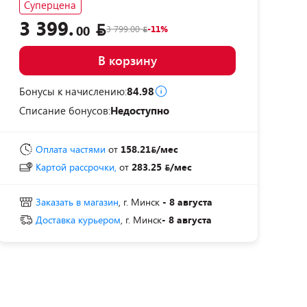
Суперцена
3 399.
3 799.00
-11%
00
В корзину
Бонусы к начислению:
84.98
Списание бонусов:
Недоступно
Оплата частями
от
158.21
/мес
Картой рассрочки,
от
283.25
/мес
Заказать в магазин
, г. Минск
- 8 августа
Доставка курьером
, г. Минск
- 8 августа