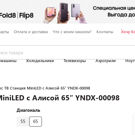
карты
Оплата и доставка
Что с моим заказом?
Контакты
Хочу б
 машины
Холодильники
Телевизоры
Аэрогрили
Ноут
с ТВ Станция MiniLED с Алисой 65’’ YNDX-00098
iniLED с Алисой 65’’ YNDX-00098
Диагональ
55
65